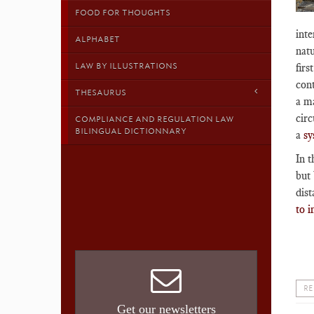
FOOD FOR THOUGHTS
int
ALPHABET
nat
LAW BY ILLUSTRATIONS
firs
cont
THESAURUS
a m
circ
COMPLIANCE AND REGULATION LAW
BILINGUAL DICTIONNARY
a
sy
In 
but 
dist
to 
RE
Get our newsletters