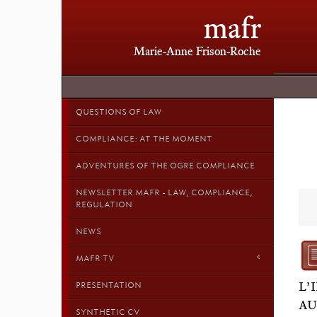
mafr
Marie-Anne Frison-Roche
QUESTIONS OF LAW
COMPLIANCE: AT THE MOMENT
ADVENTURES OF THE OGRE COMPLIANCE
NEWSLETTER MAFR - LAW, COMPLIANCE,
REGULATION
NEWS
MAFR TV
L’
PRESENTATION
AU
SYNTHETIC CV