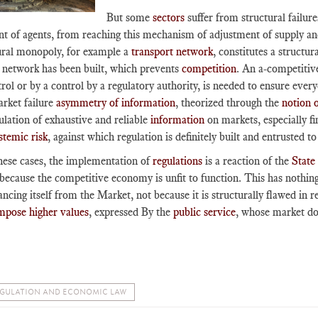
But some
sectors
suffer from structural failu
ent of agents, from reaching this mechanism of adjustment of supply a
ural monopoly, for example a
transport network
, constitutes a structur
t network has been built, which prevents
competition
. An a-competitive
rol or by a control by a regulatory authority, is needed to ensure ever
arket failure
asymmetry of information
, theorized through the
notion 
ulation of exhaustive and reliable
information
on markets, especially fi
stemic risk
, against which regulation is definitely built and entrusted to
these cases, the implementation of
regulations
is a reaction of the
State
because the competitive economy is unfit to function. This has nothing 
ancing itself from the Market, not because it is structurally flawed in 
impose higher values
, expressed By the
public service
, whose market doe
GULATION AND ECONOMIC LAW