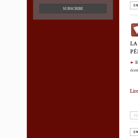
EN
SUBSCRIBE
LA
PÉ
►
R
écon
Lir
JU
EN