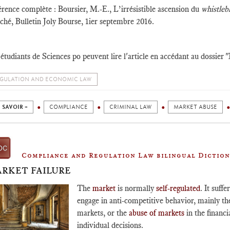
rence complète : Boursier, M.-E., L’irrésistible ascension du
whistle
ché, Bulletin Joly Bourse, 1ier septembre 2016.
étudiants de Sciences po peuvent lire l'article en accédant au dossie
GULATION AND ECONOMIC LAW
 SAVOIR +
COMPLIANCE
CRIMINAL LAW
MARKET ABUSE
Compliance and Regulation Law bilingual Dictio
RKET FAILURE
The
market
is normally
self-regulated
. It suff
engage in anti-competitive behavior, mainly th
markets, or the
abuse of markets
in the financ
individual decisions.