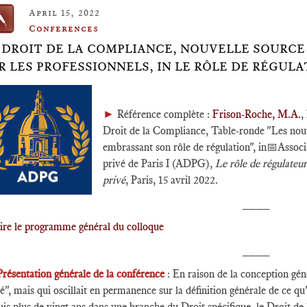
April 15, 2022
Conferences
 DROIT DE LA COMPLIANCE, NOUVELLE SOURCE
R LES PROFESSIONNELS, IN LE RÔLE DE RÉGULA
►
Référence complète :
Frison-Roche, M.A.
,
Droit de la Compliance, Table-ronde "Les nou
embrassant son rôle de régulation", in📅Assoc
privé de Paris I (ADPG),
Le rôle de régulateur
privé
, Paris, 15 avril 2022.
____
ire le programme général du colloque
____
Présentation générale de la conférence
: En raison de la conception gén
é", mais qui oscillait en permanence sur la définition générale de ce qu'
is plus de vingt ans dans une branche du Droit spécifique, le Droit d