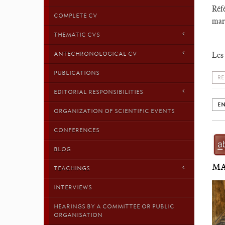
Réfé
COMPLETE CV
mar
THEMATIC CVS
ANTECHRONOLOGICAL CV
Les 
PUBLICATIONS
RE
EDITORIAL RESPONSIBILITIES
EN
ORGANIZATION OF SCIENTIFIC EVENTS
CONFERENCES
BLOG
MA
TEACHINGS
INTERVIEWS
HEARINGS BY A COMMITTEE OR PUBLIC
ORGANISATION