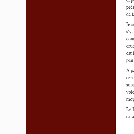
prés
de l
Je s
s'y 
cou
cruc
est 
peu 
A pa
cert
subs
volo
moye
Le D
cara