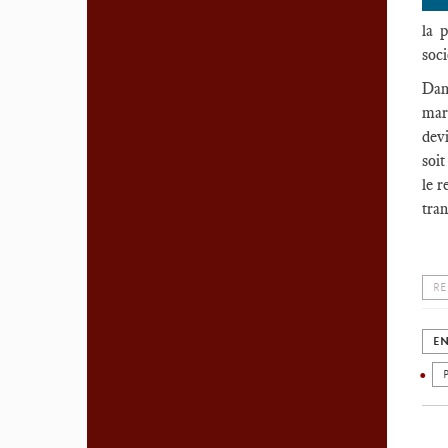
la 
soci
Dans
marc
devi
soit
le r
tran
RE
EN