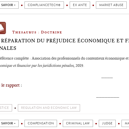
 SAVOIR +
COMPLIANCETECH©
EX ANTE
MARKET ABUSE
Thesaurus : Doctrine
 RÉPARATION DU PRÉJUDICE ÉCONOMIQUE ET FI
NALES
éférence complète : Association des professionnels du contentieux économique e
omique et financier par les juridictions pénales
, 2019.
____
e le rapport
:
________
STICE
REGULATION AND ECONOMIC LAW
 SAVOIR +
COMPENSATION
CRIMINAL LAW
JUDGE
MA