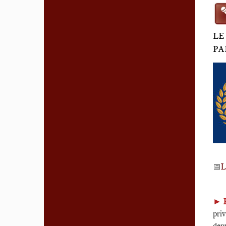
LE
PA
📅
L
►
priv
depu