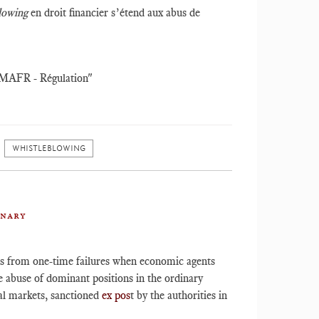
blowing
en droit financier s’étend aux abus de
r "MAFR - Régulation"
WHISTLEBLOWING
nnary
ers from one-time failures when economic agents
e abuse of dominant positions in the ordinary
ial markets, sanctioned
ex pos
t by the authorities in