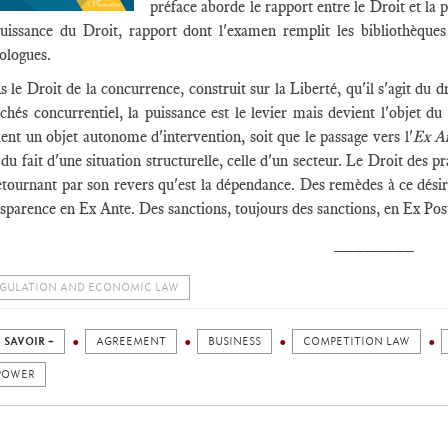
préface aborde le rapport entre le Droit et la p
puissance du Droit, rapport dont l'examen remplit les bibliothèques e
ologues.
 le Droit de la concurrence, construit sur la Liberté, qu'il s'agit du 
hés concurrentiel, la puissance est le levier mais devient l'objet du 
ent un objet autonome d'intervention, soit que le passage vers l'
Ex A
 du fait d'une situation structurelle, celle d'un secteur. Le Droit des p
etournant par son revers qu'est la dépendance. Des remèdes à ce désir
sparence en Ex Ante. Des sanctions, toujours des sanctions, en Ex Post
________
GULATION AND ECONOMIC LAW
 SAVOIR +
AGREEMENT
BUSINESS
COMPETITION LAW
POWER