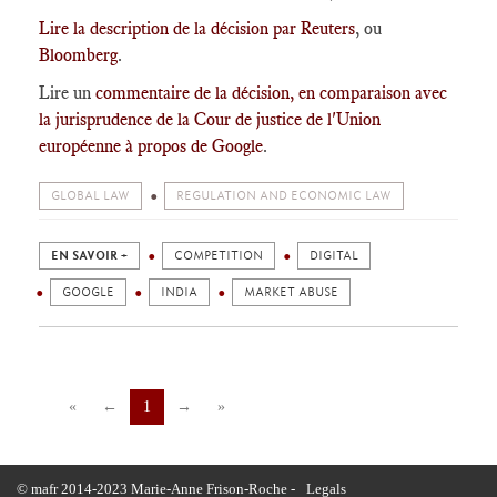
Lire la description de la décision par Reuters
, ou
Bloomberg
.
Lire un
commentaire de la décision, en comparaison avec
la jurisprudence de la Cour de justice de l'Union
européenne à propos de Google
.
GLOBAL LAW
REGULATION AND ECONOMIC LAW
EN SAVOIR +
COMPETITION
DIGITAL
GOOGLE
INDIA
MARKET ABUSE
«
←
1
→
»
© mafr 2014-2023 Marie-Anne Frison-Roche -
Legals