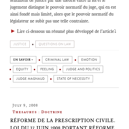
sentiment de justice par une théorie entre la loi et le
jugement distingue le pouvoir normatif du juge, qui en est
ainsi fondé mais limité, alors que le pouvoir normatif du
législateur ne subit pas une telle contrainte.
►
Lire ci-dessous un résumé plus développé de l'article⤵️
JUSTICE
QUESTIONS ON LAW
EN SAVOIR +
CRIMINAL LAW
EMOTION
EQUITY
FEELING
JUDGE AND POLITICS
JUDGE MAGNAUD
STATE OF NECESSITY
July 9, 2008
Thesaurus : Doctrine
RÉFORME DE LA PRESCRIPTION CIVILE.
LOI DU 17 JUIN 2008 PORTANT RÉFORME