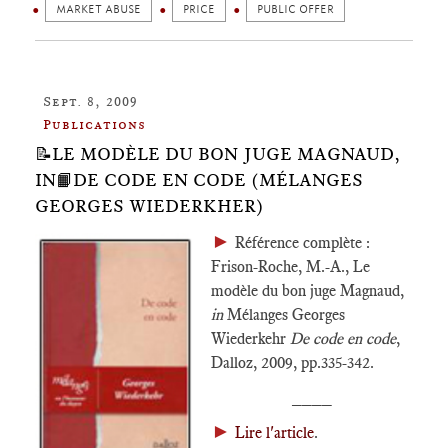
MARKET ABUSE
PRICE
PUBLIC OFFER
Sept. 8, 2009
Publications
📝LE MODÈLE DU BON JUGE MAGNAUD,
IN📙DE CODE EN CODE (MÉLANGES
GEORGES WIEDERKHER)
►
Référence complète :
Frison-Roche, M.-A., Le
modèle du bon juge Magnaud,
in
Mélanges Georges
Wiederkehr
De code en code
,
Dalloz, 2009, pp.335-342.
____
►
Lire l'article
.