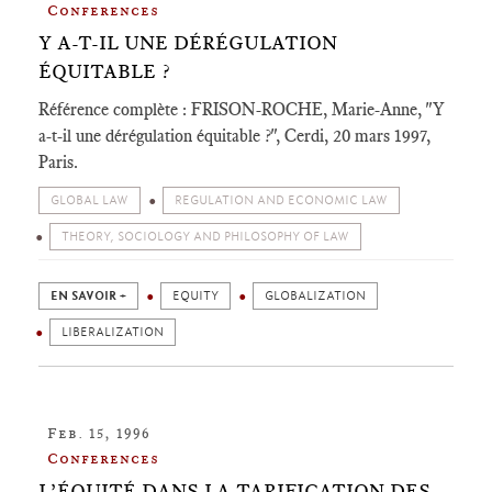
Conferences
Y A-T-IL UNE DÉRÉGULATION
ÉQUITABLE ?
Référence complète : FRISON-ROCHE, Marie-Anne, "Y
a-t-il une dérégulation équitable ?", Cerdi, 20 mars 1997,
Paris.
GLOBAL LAW
REGULATION AND ECONOMIC LAW
THEORY, SOCIOLOGY AND PHILOSOPHY OF LAW
EN SAVOIR +
EQUITY
GLOBALIZATION
LIBERALIZATION
Feb. 15, 1996
Conferences
L’ÉQUITÉ DANS LA TARIFICATION DES