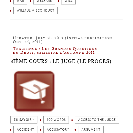
WAR
WELFARE
WILL
WILLFUL MISCONDUCT
Updated: July 31, 2013 (Initial publication:
Oct. 25, 2011)
Teachings : Les Grandes Questions
du Droit, semestre d'automne 2011
8IÈME COURS : LE JUGE (LE PROCÈS)
EN SAVOIR +
100 WORDS
ACCESS TO THE JUDGE
ACCIDENT
ACCUSATORY
ARGUMENT