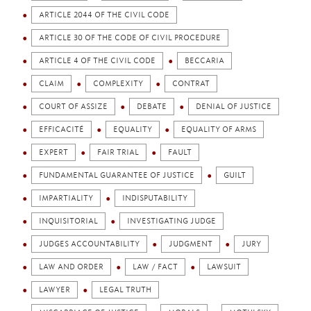
ARTICLE 2044 OF THE CIVIL CODE
ARTICLE 30 OF THE CODE OF CIVIL PROCEDURE
ARTICLE 4 OF THE CIVIL CODE
BECCARIA
CLAIM
COMPLEXITY
CONTRAT
COURT OF ASSIZE
DEBATE
DENIAL OF JUSTICE
EFFICACITÉ
EQUALITY
EQUALITY OF ARMS
EXPERT
FAIR TRIAL
FAULT
FUNDAMENTAL GUARANTEE OF JUSTICE
GUILT
IMPARTIALITY
INDISPUTABILITY
INQUISITORIAL
INVESTIGATING JUDGE
JUDGES ACCOUNTABILITY
JUDGMENT
JURY
LAW AND ORDER
LAW / FACT
LAWSUIT
LAWYER
LEGAL TRUTH