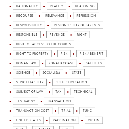
RATIONALITY
REALITY
REASONING
RECOURSE
RELEVANCE
REPRESSION
RESPONSIBILITY
RESPONSIBILITY OF PARENTS
RESPONSIBLE
REVENGE
RIGHT
RIGHT OF ACCESS TO THE COURTS
RIGHT TO PROPERTY
RISK
RISK / BENEFIT
ROMAN LAW
RONALD COASE
SALEILLES
SCIENCE
SOCIALISM
STATE
STRICT LIABILITY
SUBJECTIVIZATION
SUBJECT OF LAW
TAX
TECHNICAL
TESTIMONY
TRANSACTION
TRANSACTION COST
TRIAL
TUNC
UNITED STATES
VACCINATION
VICTIM