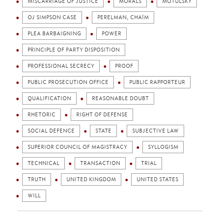
MISCARRIAGE OF JUSTICE
MORALS
MOTULSKY
OJ SIMPSON CASE
PERELMAN, CHAÏM
PLEA BARBAIGNING
POWER
PRINCIPLE OF PARTY DISPOSITION
PROFESSIONAL SECRECY
PROOF
PUBLIC PROSECUTION OFFICE
PUBLIC RAPPORTEUR
QUALIFICATION
REASONABLE DOUBT
RHETORIC
RIGHT OF DEFENSE
SOCIAL DEFENCE
STATE
SUBJECTIVE LAW
SUPERIOR COUNCIL OF MAGISTRACY
SYLLOGISM
TECHNICAL
TRANSACTION
TRIAL
TRUTH
UNITED KINGDOM
UNITED STATES
WILL