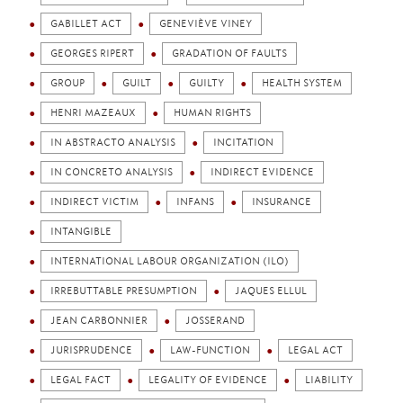
GABILLET ACT
GENEVIÈVE VINEY
GEORGES RIPERT
GRADATION OF FAULTS
GROUP
GUILT
GUILTY
HEALTH SYSTEM
HENRI MAZEAUX
HUMAN RIGHTS
IN ABSTRACTO ANALYSIS
INCITATION
IN CONCRETO ANALYSIS
INDIRECT EVIDENCE
INDIRECT VICTIM
INFANS
INSURANCE
INTANGIBLE
INTERNATIONAL LABOUR ORGANIZATION (ILO)
IRREBUTTABLE PRESUMPTION
JAQUES ELLUL
JEAN CARBONNIER
JOSSERAND
JURISPRUDENCE
LAW-FUNCTION
LEGAL ACT
LEGAL FACT
LEGALITY OF EVIDENCE
LIABILITY