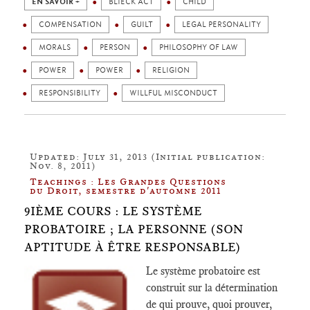
EN SAVOIR +
BLIECK ACT
CHILD
COMPENSATION
GUILT
LEGAL PERSONALITY
MORALS
PERSON
PHILOSOPHY OF LAW
POWER
POWER
RELIGION
RESPONSIBILITY
WILLFUL MISCONDUCT
Updated: July 31, 2013 (Initial publication:
Nov. 8, 2011)
Teachings : Les Grandes Questions
du Droit, semestre d'automne 2011
9IÈME COURS : LE SYSTÈME
PROBATOIRE ; LA PERSONNE (SON
APTITUDE À ÊTRE RESPONSABLE)
Le système probatoire est
construit sur la détermination
de qui prouve, quoi prouver,