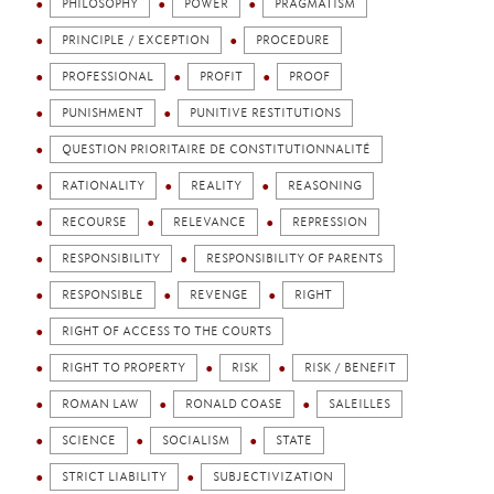
PHILOSOPHY
POWER
PRAGMATISM
PRINCIPLE / EXCEPTION
PROCEDURE
PROFESSIONAL
PROFIT
PROOF
PUNISHMENT
PUNITIVE RESTITUTIONS
QUESTION PRIORITAIRE DE CONSTITUTIONNALITÉ
RATIONALITY
REALITY
REASONING
RECOURSE
RELEVANCE
REPRESSION
RESPONSIBILITY
RESPONSIBILITY OF PARENTS
RESPONSIBLE
REVENGE
RIGHT
RIGHT OF ACCESS TO THE COURTS
RIGHT TO PROPERTY
RISK
RISK / BENEFIT
ROMAN LAW
RONALD COASE
SALEILLES
SCIENCE
SOCIALISM
STATE
STRICT LIABILITY
SUBJECTIVIZATION