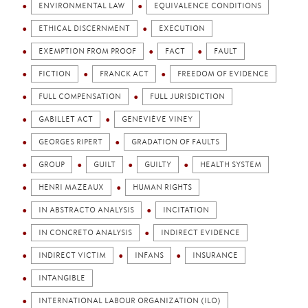
ENVIRONMENTAL LAW
EQUIVALENCE CONDITIONS
ETHICAL DISCERNMENT
EXECUTION
EXEMPTION FROM PROOF
FACT
FAULT
FICTION
FRANCK ACT
FREEDOM OF EVIDENCE
FULL COMPENSATION
FULL JURISDICTION
GABILLET ACT
GENEVIÈVE VINEY
GEORGES RIPERT
GRADATION OF FAULTS
GROUP
GUILT
GUILTY
HEALTH SYSTEM
HENRI MAZEAUX
HUMAN RIGHTS
IN ABSTRACTO ANALYSIS
INCITATION
IN CONCRETO ANALYSIS
INDIRECT EVIDENCE
INDIRECT VICTIM
INFANS
INSURANCE
INTANGIBLE
INTERNATIONAL LABOUR ORGANIZATION (ILO)