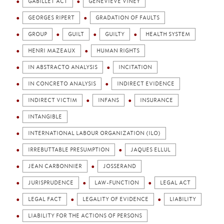
GABILLET ACT
GENEVIÈVE VINEY
GEORGES RIPERT
GRADATION OF FAULTS
GROUP
GUILT
GUILTY
HEALTH SYSTEM
HENRI MAZEAUX
HUMAN RIGHTS
IN ABSTRACTO ANALYSIS
INCITATION
IN CONCRETO ANALYSIS
INDIRECT EVIDENCE
INDIRECT VICTIM
INFANS
INSURANCE
INTANGIBLE
INTERNATIONAL LABOUR ORGANIZATION (ILO)
IRREBUTTABLE PRESUMPTION
JAQUES ELLUL
JEAN CARBONNIER
JOSSERAND
JURISPRUDENCE
LAW-FUNCTION
LEGAL ACT
LEGAL FACT
LEGALITY OF EVIDENCE
LIABILITY
LIABILITY FOR THE ACTIONS OF PERSONS