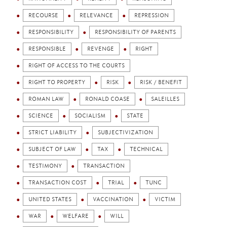
RECOURSE
RELEVANCE
REPRESSION
RESPONSIBILITY
RESPONSIBILITY OF PARENTS
RESPONSIBLE
REVENGE
RIGHT
RIGHT OF ACCESS TO THE COURTS
RIGHT TO PROPERTY
RISK
RISK / BENEFIT
ROMAN LAW
RONALD COASE
SALEILLES
SCIENCE
SOCIALISM
STATE
STRICT LIABILITY
SUBJECTIVIZATION
SUBJECT OF LAW
TAX
TECHNICAL
TESTIMONY
TRANSACTION
TRANSACTION COST
TRIAL
TUNC
UNITED STATES
VACCINATION
VICTIM
WAR
WELFARE
WILL