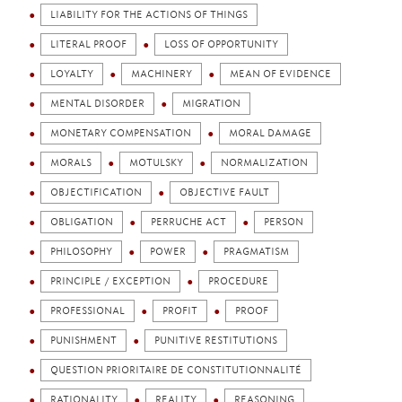
LIABILITY FOR THE ACTIONS OF THINGS
LITERAL PROOF
LOSS OF OPPORTUNITY
LOYALTY
MACHINERY
MEAN OF EVIDENCE
MENTAL DISORDER
MIGRATION
MONETARY COMPENSATION
MORAL DAMAGE
MORALS
MOTULSKY
NORMALIZATION
OBJECTIFICATION
OBJECTIVE FAULT
OBLIGATION
PERRUCHE ACT
PERSON
PHILOSOPHY
POWER
PRAGMATISM
PRINCIPLE / EXCEPTION
PROCEDURE
PROFESSIONAL
PROFIT
PROOF
PUNISHMENT
PUNITIVE RESTITUTIONS
QUESTION PRIORITAIRE DE CONSTITUTIONNALITÉ
RATIONALITY
REALITY
REASONING