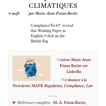
CLIMATIQUES
par Marie-Anne Frison-Roche
ComplianceTech®️. to read
this Working Paper in
English↗️click on the
British flag
♾️
suivre Marie-Anne
Frison-Roche sur
LinkedIn
♾️
s'abonner à la
Newsletter MAFR
Regulation, Compliance, Law
____
►
Référence complète :
M.-A. Frison-Roche
,