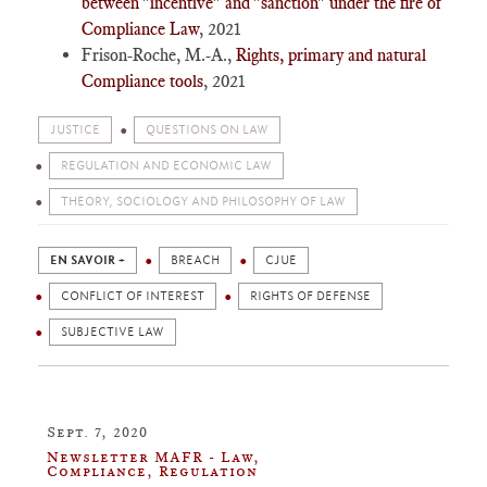
between "incentive" and "sanction" under the fire of
Compliance Law
, 2021
Frison-Roche, M.-A.,
Rights, primary and natural
Compliance tools
, 2021
JUSTICE
QUESTIONS ON LAW
REGULATION AND ECONOMIC LAW
THEORY, SOCIOLOGY AND PHILOSOPHY OF LAW
EN SAVOIR +
BREACH
CJUE
CONFLICT OF INTEREST
RIGHTS OF DEFENSE
SUBJECTIVE LAW
Sept. 7, 2020
Newsletter MAFR - Law,
Compliance, Regulation