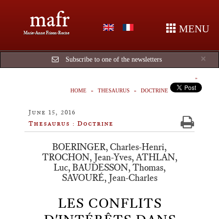
mafr
MENU
Marie-Anne Frison-Roche
Cl
×
Subscribe to one of the newsletters
HOME
THESAURUS
DOCTRINE
June 15, 2016
Thesaurus : Doctrine
BOERINGER, Charles-Henri,
TROCHON, Jean-Yves, ATHLAN,
Luc, BAUDESSON, Thomas,
SAVOURÉ, Jean-Charles
LES CONFLITS