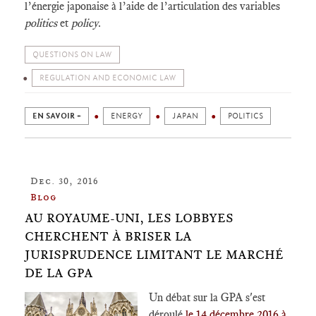
l’énergie japonaise à l’aide de l’articulation des variables
politics
et
policy
.
QUESTIONS ON LAW
REGULATION AND ECONOMIC LAW
EN SAVOIR +
ENERGY
JAPAN
POLITICS
Dec. 30, 2016
Blog
AU ROYAUME-UNI, LES LOBBYES
CHERCHENT À BRISER LA
JURISPRUDENCE LIMITANT LE MARCHÉ
DE LA GPA
Un débat sur la GPA s'est
déroulé
le 14 décembre 2016 à