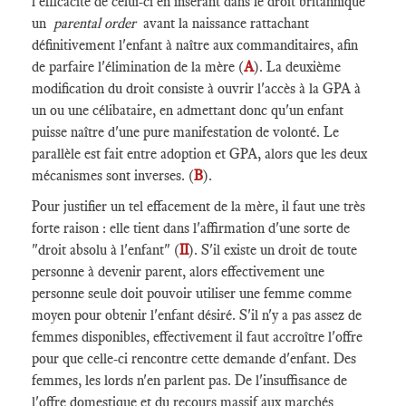
l'efficacité de celui-ci en insérant dans le droit britannique
un
parental order
avant la naissance rattachant
définitivement l'enfant à naître aux commanditaires, afin
de parfaire l'élimination de la mère (
A
). La deuxième
modification du droit consiste à ouvrir l'accès à la GPA à
un ou une célibataire, en admettant donc qu'un enfant
puisse naître d'une pure manifestation de volonté. Le
parallèle est fait entre adoption et GPA, alors que les deux
mécanismes sont inverses. (
B
).
Pour justifier un tel effacement de la mère, il faut une très
forte raison : elle tient dans l'affirmation d'une sorte de
"droit absolu à l'enfant" (
II
). S'il existe un droit de toute
personne à devenir parent, alors effectivement une
personne seule doit pouvoir utiliser une femme comme
moyen pour obtenir l'enfant désiré. S'il n'y a pas assez de
femmes disponibles, effectivement il faut accroître l'offre
pour que celle-ci rencontre cette demande d'enfant. Des
femmes, les lords n'en parlent pas. De l'insuffisance de
l'offre domestique et du recours massif aux marchés