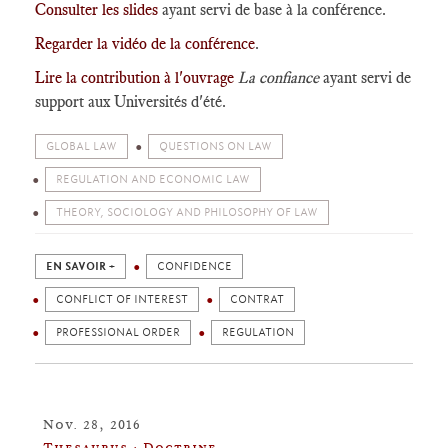
Consulter les slides
ayant servi de base à la conférence.
Regarder la vidéo de la conférence
.
Lire la contribution à l'ouvrage
La confiance
ayant servi de
support aux Universités d'été.
GLOBAL LAW
QUESTIONS ON LAW
REGULATION AND ECONOMIC LAW
THEORY, SOCIOLOGY AND PHILOSOPHY OF LAW
EN SAVOIR +
CONFIDENCE
CONFLICT OF INTEREST
CONTRAT
PROFESSIONAL ORDER
REGULATION
Nov. 28, 2016
Thesaurus : Doctrine