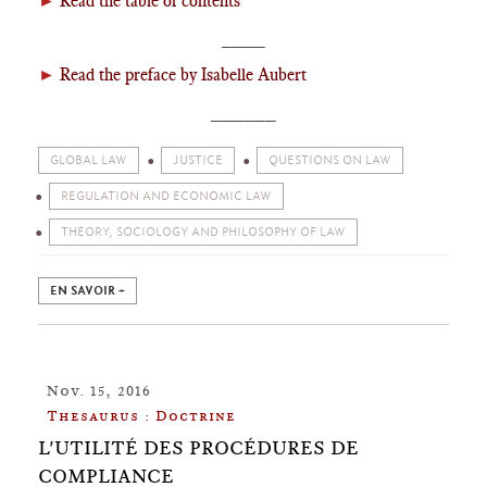
►
Read the table of contents
____
►
Read the preface by Isabelle Aubert
______
GLOBAL LAW
JUSTICE
QUESTIONS ON LAW
REGULATION AND ECONOMIC LAW
THEORY, SOCIOLOGY AND PHILOSOPHY OF LAW
EN SAVOIR +
Nov. 15, 2016
Thesaurus : Doctrine
L'UTILITÉ DES PROCÉDURES DE
COMPLIANCE