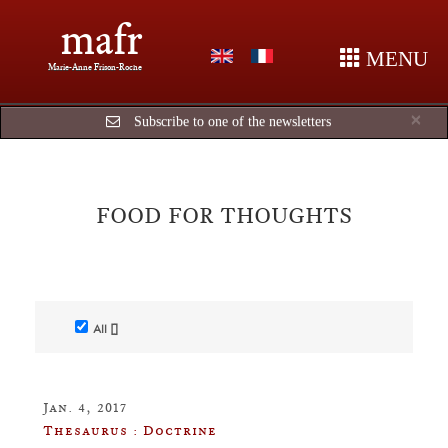
mafr
MENU
Marie-Anne Frison-Roche
Cl
×
Subscribe to one of the newsletters
FOOD FOR THOUGHTS
All []
Jan. 4, 2017
Thesaurus : Doctrine