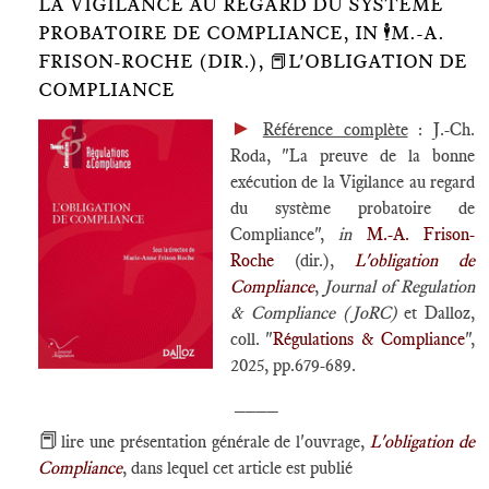
LA VIGILANCE AU REGARD DU SYSTÈME
PROBATOIRE DE COMPLIANCE, IN 🕴️M.-A.
FRISON-ROCHE (DIR.), 📕L'OBLIGATION DE
COMPLIANCE
►
Référence complète
: J.-Ch.
Roda, "La preuve de la bonne
exécution de la Vigilance au regard
du système probatoire de
Compliance",
in
M.-A. Frison-
Roche
(dir.),
L'obligation de
Compliance
,
Journal of Regulation
& Compliance (JoRC)
et Dalloz,
coll. "
Régulations & Compliance
",
2025, pp.679-689.
____
📕
lire une présentation générale de l'ouvrage,
L'obligation de
Compliance
, dans lequel cet article est publié