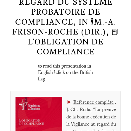
REGARD DU SYSTÈME
PROBATOIRE DE
COMPLIANCE, IN 🕴️M.-A.
FRISON-ROCHE (DIR.), 📕
L'OBLIGATION DE
COMPLIANCE
to read this presentation in
English⤴️click on the British
flag
►
Référence complète
:
J.-Ch. Roda, "La preuve
de la bonne exécution de
la Vigilance au regard du