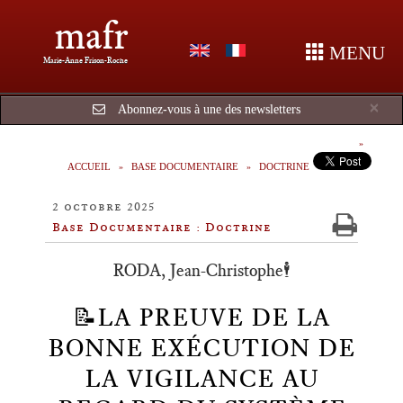
mafr
MENU
Marie-Anne Frison-Roche
Cl
×
Abonnez-vous à une des newsletters
ACCUEIL
BASE DOCUMENTAIRE
DOCTRINE
2 octobre 2025
Base Documentaire : Doctrine
RODA, Jean-Christophe🕴️
📝LA PREUVE DE LA
BONNE EXÉCUTION DE
LA VIGILANCE AU