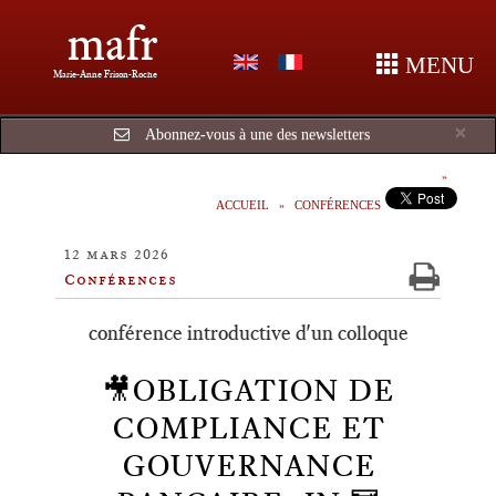
mafr
MENU
Marie-Anne Frison-Roche
Cl
×
Abonnez-vous à une des newsletters
ACCUEIL
CONFÉRENCES
12 mars 2026
Conférences
conférence introductive d'un colloque
🎥OBLIGATION DE
COMPLIANCE ET
GOUVERNANCE