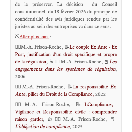
de le préserver. La décision du Conseil
constitutionnel du 18 février 2026 du principe de
confidentialité des avis juridiques rendus par les
juristes au sein des entreprises va dans ce sens.
⛏️
Aller plus loin
:
🕴🏻M.-A. Frison-Roche, 📝
Le couple Ex Ante - Ex
Post, justification d'un droit spécifique et propre
de la régulation
,
in
🕴🏻M.-A. Frison-Roche,
L
es
📕
engagements dans les systèmes de régulation
,
2006
🕴🏻M.-A. Frison-Roche, 📝
La responsabilité
Ex
Ante
, pilier du Droit de la Compliance,
2022
🕴🏻M.-A. Frison-Roche, 📝
L
Compliance,
Vigilance et Responsabilité civile : comprendre
raison garder
,
in
🕴🏻M.-A. Frison-Roche,
📕
L
'obligation de compliance
, 2025