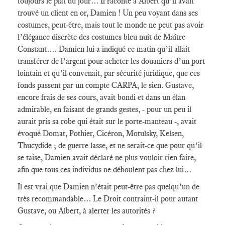
toujours le plat du jour… Il raconte à Albert qu’il avait
trouvé un client en or, Damien ! Un peu voyant dans ses
costumes, peut-être, mais tout le monde ne peut pas avoir
l’élégance discrète des costumes bleu nuit de Maître
Constant…. Damien lui a indiqué ce matin qu’il allait
transférer de l’argent pour acheter les douaniers d’un port
lointain et qu’il convenait, par sécurité juridique, que ces
fonds passent par un compte CARPA, le sien. Gustave,
encore frais de ses cours, avait bondi et dans un élan
admirable, en faisant de grands gestes, - pour un peu il
aurait pris sa robe qui était sur le porte-manteau -, avait
évoqué Domat, Pothier, Cicéron, Motulsky, Kelsen,
Thucydide ; de guerre lasse, et ne serait-ce que pour qu’il
se taise, Damien avait déclaré ne plus vouloir rien faire,
afin que tous ces individus ne déboulent pas chez lui…
Il est vrai que Damien n’était peut-être pas quelqu’un de
très recommandable… Le Droit contraint-il pour autant
Gustave, ou Albert, à alerter les autorités ?