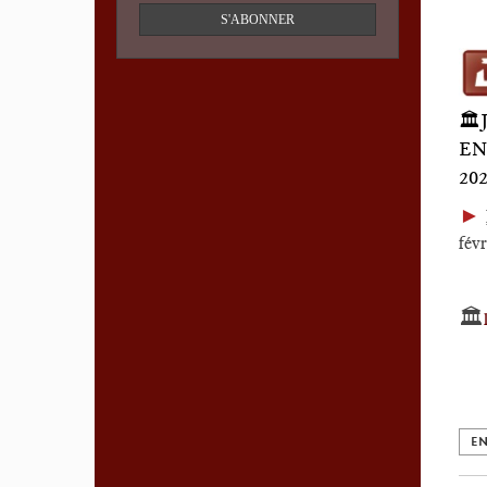
S'ABONNER
🏛
EN
20
►
fév
🏛️
EN