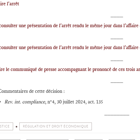
lire l'arrêt
____
consulter une présentation de l'arrêt rendu le même jour dans l'affaire
____
consulter une présentation de l'arrêt rendu le même jour dans l'affaire
____
lire le communiqué de presse accompagnant le prononcé de ces trois ar
____
Commentaires de cette décision :
Rev. int. compliance
, n°4, 30 juillet 2024, act. 135
________
STICE
RÉGULATION ET DROIT ÉCONOMIQUE