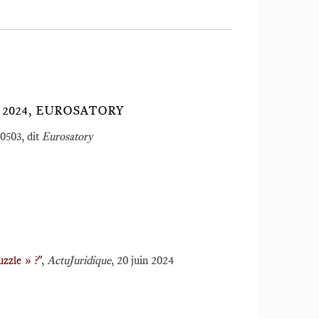
N 2024, EUROSATORY
10503, dit
Eurosatory
uzzle » ?"
,
ActuJuridique
, 20 juin 2024