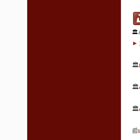
🏛
►
🏛️
🏛️
🏛️
📰