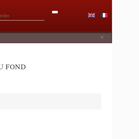
Close
×
DU FOND