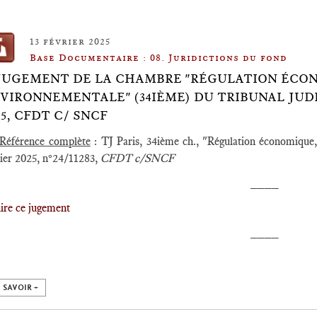
13 février 2025
Base Documentaire : 08. Juridictions du fond
️JUGEMENT DE LA CHAMBRE "RÉGULATION ÉCON
VIRONNEMENTALE" (34IÈME) DU TRIBUNAL JUDIC
25, CFDT C/ SNCF
Référence complète
: TJ Paris, 34ième ch., "Régulation économique,
rier 2025, n°24/11283,
CFDT c/SNCF
____
l
ire ce jugement
____
 SAVOIR +