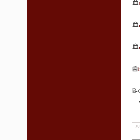
🏛️
🏛️
🏛️
📰
📝
JU