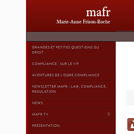
mafr
Marie-Anne Frison-Roche
GRANDES ET PETITES QUESTIONS DU
DROIT
COMPLIANCE : SUR LE VIF
AVENTURES DE L'OGRE COMPLIANCE
NEWSLETTER MAFR - LAW, COMPLIANCE,
REGULATION
NEWS
MAFR TV
PRÉSENTATION