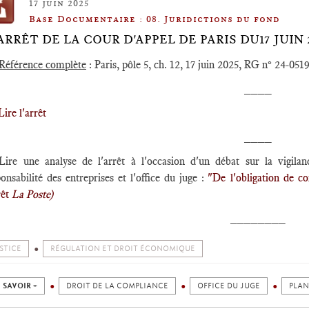
17 juin 2025
Base Documentaire : 08. Juridictions du fond
️ARRÊT DE LA COUR D'APPEL DE PARIS DU17 JUIN 
Référence complète
: Paris, pôle 5, ch. 12, 17 juin 2025, RG n° 24-051
____
Lire l'arrêt
____
Lire une analyse de l'arrêt à l'occasion d'un débat sur la vigi
onsabilité des entreprises et l'office du juge :
"De l'obligation de co
rêt
La Poste)
________
STICE
RÉGULATION ET DROIT ÉCONOMIQUE
 SAVOIR +
DROIT DE LA COMPLIANCE
OFFICE DU JUGE
PLAN