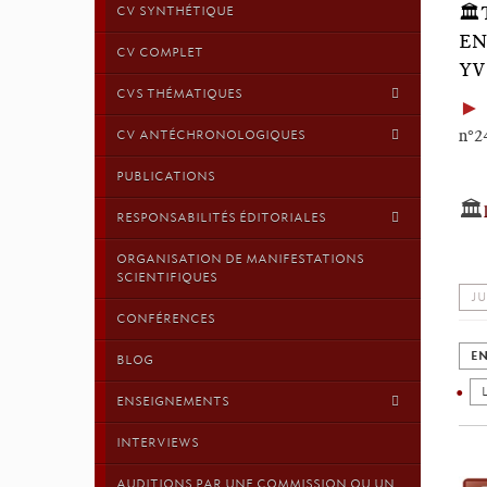
🏛
CV SYNTHÉTIQUE
EN
CV COMPLET
YV
CVS THÉMATIQUES
►
n°2
CV ANTÉCHRONOLOGIQUES
PUBLICATIONS
🏛️
RESPONSABILITÉS ÉDITORIALES
ORGANISATION DE MANIFESTATIONS
SCIENTIFIQUES
JU
CONFÉRENCES
EN
BLOG
ENSEIGNEMENTS
INTERVIEWS
AUDITIONS PAR UNE COMMISSION OU UN