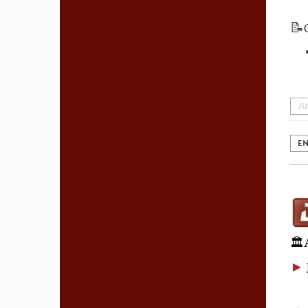
📝
JU
EN
🏛
►