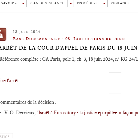
 SAVOIR +
PLAN DE VIGILANCE
PROCÉDURE
VIGILANCE
18 juin 2024
Base Documentaire : 08. Juridictions du fond
️ARRÊT DE LA COUR D'APPEL DE PARIS DU 18 JUI
Référence complète
: CA Paris, pole 1, ch. 3, 18 juin 2024, n° RG 24/
____
lire l'arrêt
____
commentaires de la décision :
V.-O. Dervieux,
"Israël à Eurosatory : la justice éparpillée « façon p
_________
STICE