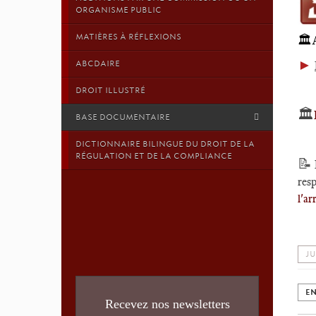
ORGANISME PUBLIC
MATIÈRES À RÉFLEXIONS
🏛
►
ABCDAIRE
DROIT ILLUSTRÉ
🏛️
BASE DOCUMENTAIRE
DICTIONNAIRE BILINGUE DU DROIT DE LA
RÉGULATION ET DE LA COMPLIANCE
📝
resp
l'ar
JU
EN
Recevez nos newsletters