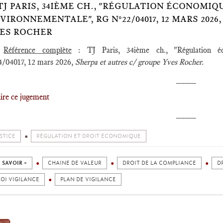
️TJ PARIS, 34IÈME CH., "RÉGULATION ÉCONOMIQ
VIRONNEMENTALE", RG N°22/04017, 12 MARS 2026,
ES ROCHER
Référence complète
: TJ Paris, 34ième ch., "Régulation éc
4/04017, 12 mars 2026,
Sherpa et autres c/ groupe Yves Rocher.
____
lire ce jugement
____
STICE
RÉGULATION ET DROIT ÉCONOMIQUE
 SAVOIR +
CHAINE DE VALEUR
DROIT DE LA COMPLIANCE
D
LOI VIGILANCE
PLAN DE VIGILANCE