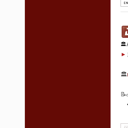
EN
🏛
►
🏛️
📝
JU