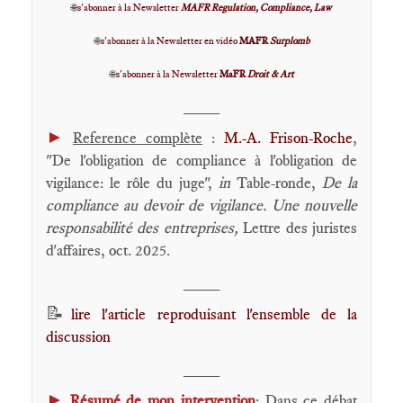
🌐
s'abonner à la Newsletter
MAFR Regulation, Compliance, Law
🌐
s'abonner à la Newsletter en vidéo
MAFR
Surplomb
🌐
s'abonner à la Newsletter
MaFR
Droit & Art
____
►
Reference complète
:
M.-A. Frison-Roche
,
"De l'obligation de compliance à l'obligation de
vigilance: le rôle du juge",
in
Table-ronde,
De la
compliance au devoir de vigilance. Une nouvelle
responsabilité des entreprises,
Lettre des juristes
d'affaires, oct. 2025.
____
📝
lire l'article reproduisant l'ensemble de la
discussion
____
►
Résumé de mon intervention
: Dans ce débat