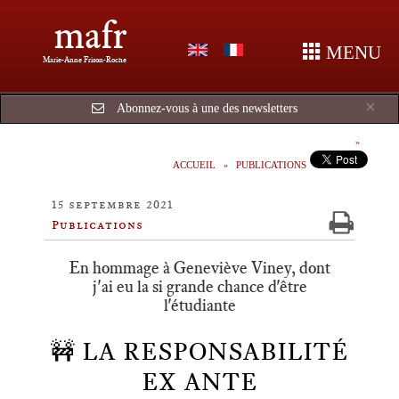
mafr
MENU
Marie-Anne Frison-Roche
Cl
×
Abonnez-vous à une des newsletters
ACCUEIL
PUBLICATIONS
15 septembre 2021
Publications
En hommage à Geneviève Viney, dont
j'ai eu la si grande chance d'être
l'étudiante
🚧 LA RESPONSABILITÉ
EX ANTE