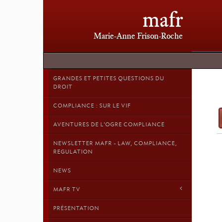
mafr
Marie-Anne Frison-Roche
GRANDES ET PETITES QUESTIONS DU
DROIT
COMPLIANCE : SUR LE VIF
AVENTURES DE L'OGRE COMPLIANCE
NEWSLETTER MAFR - LAW, COMPLIANCE,
REGULATION
NEWS
MAFR TV
PRÉSENTATION