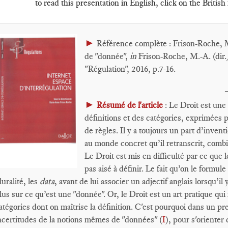
to read this presentation in English, click on the British 
►
Référence complète : Frison-Roche, M
de "donnée",
in
Frison-Roche, M.-A. (dir.
"Régulation", 2016, p.7-16.
►
Résumé de l'article
: Le Droit est une
définitions et des catégories, exprimées
de règles. Il y a toujours un part d’inventi
au monde concret qu’il retranscrit, combi
Le Droit est mis en difficulté par ce que
pas aisé à définir. Le fait qu’on le formul
luralité, les
data
, avant de lui associer un adjectif anglais lorsqu’il
lus sur ce qu’est une "donnée". Or, le Droit est un art pratique qui
atégories dont on maîtrise la définition. C'est pourquoi dans un pr
ncertitudes de la notions mêmes de "données" (
I
), pour s'oriente