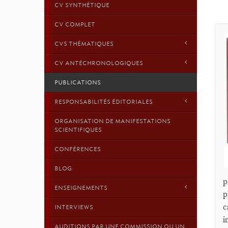
CV SYNTHÉTIQUE
CV COMPLET
CVS THÉMATIQUES
CV ANTÉCHRONOLOGIQUES
PUBLICATIONS
RESPONSABILITÉS ÉDITORIALES
ORGANISATION DE MANIFESTATIONS
SCIENTIFIQUES
CONFÉRENCES
BLOG
p
ENSEIGNEMENTS
p
c
INTERVIEWS
i
AUDITIONS PAR UNE COMMISSION OU UN