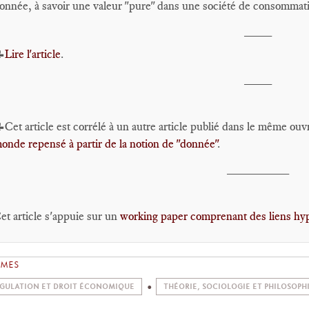
onnée, à savoir une valeur "pure" dans une société de consommati
____

Lire l'article
.
____
Cet article est corrélé à un autre article publié dans le même ouv
onde repensé à partir de la notion de "donnée"
.
_________
et article s'appuie sur un
working paper comprenant des liens hyp
ÈMES
GULATION ET DROIT ÉCONOMIQUE
THÉORIE, SOCIOLOGIE ET PHILOSOPH