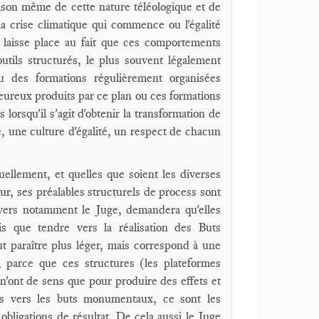
aison même de cette nature téléologique et de
a crise climatique qui commence ou l'égalité
 laisse place au fait que ces comportements
utils structurés, le plus souvent légalement
ou des formations régulièrement organisées
s heureux produits par ce plan ou ces formations
 lorsqu'il s'agit d'obtenir la transformation de
e, une culture d'égalité, un respect de chacun
ellement, et quelles que soient les diverses
eur, ses préalables structurels de process sont
ravers notamment le Juge, demandera qu'elles
 que tendre vers la réalisation des Buts
 paraître plus léger, mais correspond à une
, parce que ces structures (les plateformes
), n'ont de sens que pour produire des effets et
ts vers les buts monumentaux, ce sont les
obligations de résultat. De cela aussi le Juge