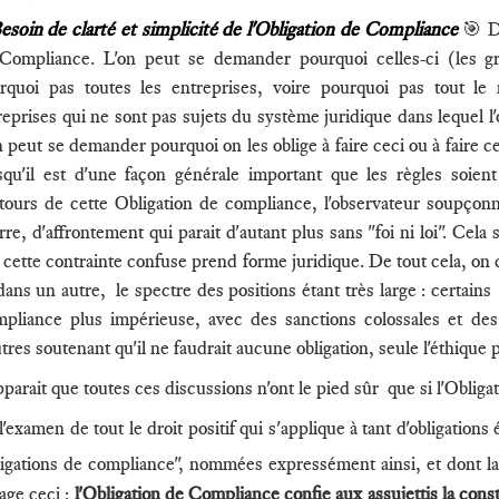
esoin de clarté et simplicité de l'Obligation de Compliance
🎯 De
Compliance. L'on peut se demander pourquoi celles-ci (les gr
rquoi pas toutes les entreprises, voire pourquoi pas tout l
reprises qui ne sont pas sujets du système juridique dans lequel l'o
n peut se demander pourquoi on les oblige à faire ceci ou à faire ce
squ'il est d'une façon générale important que les règles soien
tours de cette Obligation de compliance, l'observateur soupçonne 
rre, d'affrontement qui parait d'autant plus sans "foi ni loi". Cela 
 cette contrainte confuse prend forme juridique. De tout cela, o
dans un autre, le spectre des positions étant très large : certains 
pliance plus impérieuse, avec des sanctions colossales et des 
utres soutenant qu'il ne faudrait aucune obligation, seule l'éthique
apparait que toutes ces discussions n'ont le pied sûr que si l'Oblig
l'examen de tout le droit positif qui s'applique à tant d'obligatio
ligations de compliance", nommées expressément ainsi, et dont l
age ceci :
l'Obligation de Compliance confie aux assujettis la con