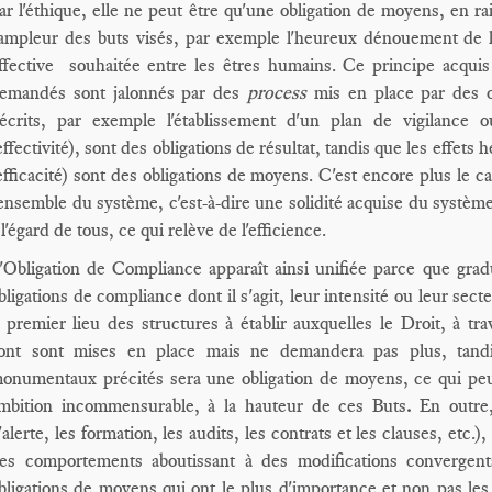
ar l'éthique, elle ne peut être qu'une obligation de moyens, en r
'ampleur des buts visés, par exemple l'heureux dénouement de l
ffective souhaitée entre les êtres humains. Ce principe acquis
emandés sont jalonnés par des
process
mis en place par des o
écrits, par exemple l'établissement d'un plan de vigilance 
effectivité), sont des obligations de résultat, tandis que les effet
efficacité) sont des obligations de moyens. C'est encore plus le cas
'ensemble du système, c'est-à-dire une solidité acquise du systèm
 l'égard de tous, ce qui relève de l'efficience.
'Obligation de Compliance apparaît ainsi unifiée parce que gradu
bligations de compliance dont il s'agit, leur intensité ou leur sect
 premier lieu des structures à établir auxquelles le Droit, à t
ont sont mises en place mais ne demandera pas plus, tandis
onumentaux précités sera une obligation de moyens, ce qui peut
mbition incommensurable, à la hauteur de ces Buts
.
En outre
'alerte, les formation, les audits, les contrats et les clauses, etc.
es comportements aboutissant à des modifications convergen
bligations de moyens qui ont le plus d'importance et non pas les 