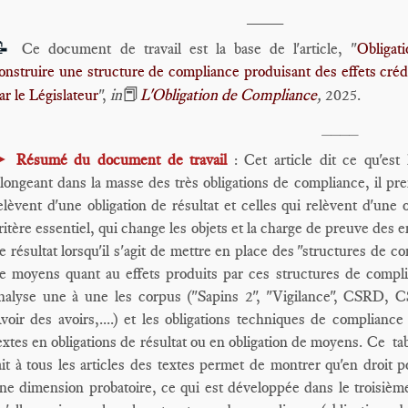
____
📝
Ce document de travail est la base de l'article, "
Obligat
onstruire une structure de compliance produisant des effets cr
📕
ar le Législateur
",
in
L'Obligation de Compliance
,
2025.
____
►
Résumé du document de travail
: Cet article dit ce qu'est
longeant dans la masse des très obligations de compliance, il 
elèvent d'une obligation de résultat et celles qui relèvent d'une 
ritère essentiel, qui change les objets et la charge de preuve des e
e résultat lorsqu'il s'agit de mettre en place des "structures de co
e moyens quant au effets produits par ces structures de compli
nalyse une à une les corpus ("Sapins 2", "Vigilance", C
voir des avoirs,....) et les obligations techniques de compliance
extes en obligations de résultat ou en obligation de moyens. Ce tabl
ait à tous les articles des textes
permet de montrer qu'en droit po
ne dimension probatoire, ce qui est développée dans le troisième 