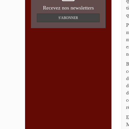
q
Recevez nos newsletters
t
q
S'ABONNER
P
m
m
e
n
B
c
d
d
d
c
r
E
M