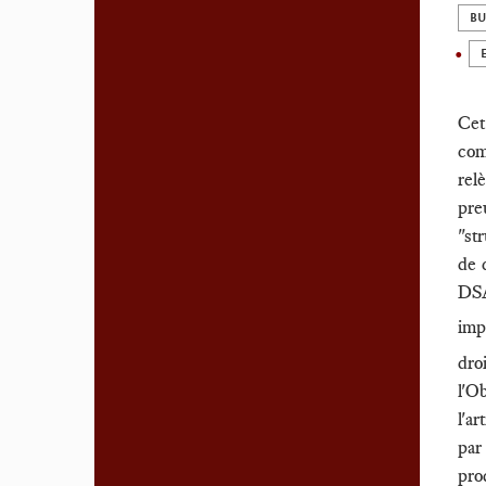
B
Cet
com
rel
pre
"st
de 
DSA
imp
dro
l'O
l'ar
par
pro