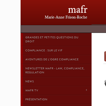
mafr
Marie-Anne Frison-Roche
GRANDES ET PETITES QUESTIONS DU
DROIT
COMPLIANCE : SUR LE VIF
AVENTURES DE L'OGRE COMPLIANCE
NEWSLETTER MAFR - LAW, COMPLIANCE,
REGULATION
NEWS
MAFR TV
PRÉSENTATION