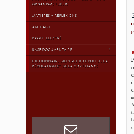
ORGANISME PUBLIC
MATIÈRES À RÉFLEXIONS
c
ABCDAIRE
p
DROIT ILLUSTRÉ
BASE DOCUMENTAIRE
P
DICTIONNAIRE BILINGUE DU DROIT DE LA
RÉGULATION ET DE LA COMPLIANCE
r
c
d
d
a
A
t
f
u