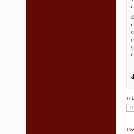
d
E
d
c
p
(
c

TH
RÉ
TAG