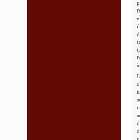
p
l
e
d
d
(
(
l
à
L
o
n
s
m
a
d
d
o