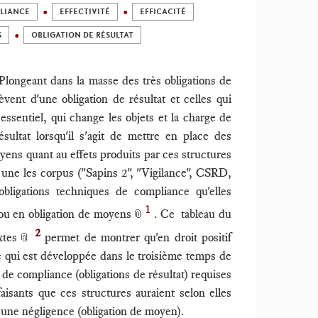
PLIANCE
EFFECTIVITÉ
EFFICACITÉ
S
OBLIGATION DE RÉSULTAT
 Plongeant dans la masse des très obligations de
ent d'une obligation de résultat et celles qui
 essentiel, qui change les objets et la charge de
sultat lorsqu'il s'agit de mettre en place des
oyens quant au effets produits par ces structures
 une les corpus ("Sapins 2", "Vigilance", CSRD,
igations techniques de compliance qu'elles
1
t ou en obligation de moyens
. Ce tableau du
📎
2
xtes
permet de montrer qu'en droit positif
📎
e qui est développée dans le troisième temps de
es de compliance (obligations de résultat) requises
sfaisants que ces structures auraient selon elles
ou une négligence (obligation de moyen).