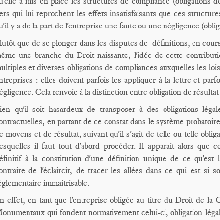
u'elle a mis en place les structures de compliance (obligations de
iers qui lui reprochent les effets insatisfaisants que ces structu
u'il y a de la part de l'entreprise une faute ou une négligence (obl
lutôt que de se plonger dans les disputes de définitions, en cours
ême une branche du Droit naissante, l'idée de cette contributio
ultiples et diverses obligations de compliances auxquelles les loi
ntreprises : elles doivent parfois les appliquer à la lettre et pa
égligence. Cela renvoie à la distinction entre obligation de résulta
ien qu'il soit hasardeux de transposer à des obligations légal
ontractuelles, en partant de ce constat dans le système probatoir
e moyens et de résultat, suivant qu'il s'agit de telle ou telle ob
esquelles il faut tout d'abord procéder. Il apparait alors que c
éfinitif à la constitution d'une définition unique de ce qu'es
ontraire de l'éclaircir, de tracer les allées dans ce qui est si 
églementaire immaitrisable.
n effet, en tant que l'entreprise obligée au titre du Droit de la 
onumentaux qui fondent normativement celui-ci
obligation léga
,