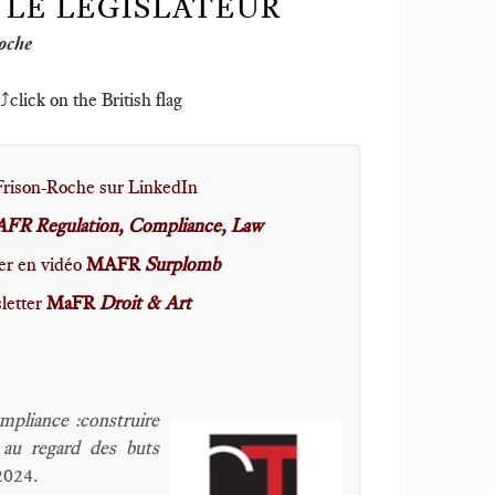
LE LÉGISLATEUR
oche
click on the British flag
Frison-Roche sur LinkedIn
FR Regulation, Compliance, Law
er en vidéo
MAFR
Surplomb
letter
MaFR
Droit & Art
mpliance :construire
 au regard des buts
2024.