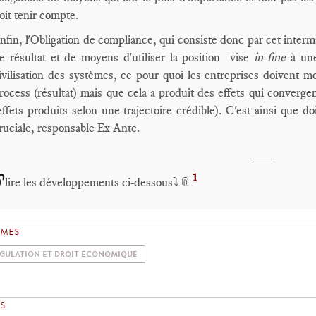
oit tenir compte.
nfin, l'Obligation de compliance, qui consiste donc par cet interm
e résultat et de moyens d'utiliser la position vise
in fine
à un
ivilisation des systèmes, ce pour quoi les entreprises doivent mo
rocess (résultat) mais que cela a produit des effets qui converge
effets produits selon une trajectoire crédible). C'est ainsi que d
ruciale, responsable Ex Ante.
___
1

lire les développements ci-dessous⤵️📎
ÈMES
GULATION ET DROIT ÉCONOMIQUE
S