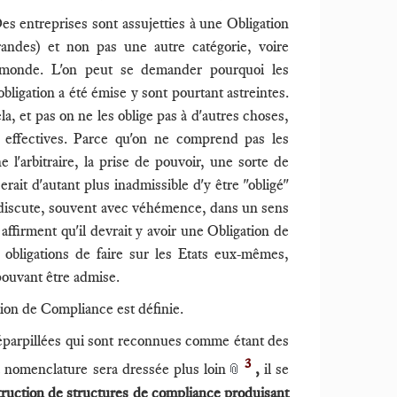
s entreprises sont assujetties à une Obligation
andes) et non pas une autre catégorie, voire
e monde. L'on peut se demander pourquoi les
bligation a été émise y sont pourtant astreintes.
la, et pas on ne les oblige pas à d'autres choses,
t effectives. Parce qu'on ne comprend pas les
l'arbitraire, la prise de pouvoir, une sorte de
serait d'autant plus inadmissible d'y être "obligé"
n discute, souvent avec véhémence, dans un sens
affirment qu'il devrait y avoir une Obligation de
obligations de faire sur les Etats eux-mêmes,
 pouvant être admise.
ation de Compliance est définie.
ns éparpillées qui sont reconnues comme étant des
3
a nomenclature sera dressée plus loin
,
il se
📎
struction de structures de compliance produisant