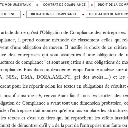
UTS MONUMENTAUX
CONTRAT DE COMPLIANCE
DROIT DE LA COM
EFFICIENCE
OBLIGATION DE COMPLIANCE
OBLIGATION DE MOYEN
 article dit ce qu'est l'Obligation de Compliance des entreprises.
pliance, il prend comme méthode de classement celles qui relèv
èvent d'une obligation de moyen. Il justifie le choix de ce critère
uve des entreprises qui sont assujetties à une obligation de ré
ructures de compliance" et sont assujetties à une obligations de m
compliance. Puis dans un deuxième temps l'article analyse une à
, NIS2, DMA, DORA,AML-FT, gel des avoirs,....) et les obl
osent pour les répartir selon les textes en obligations de résulta
it positif ainsi dressé, renvoi étant fait à tous les articles des te
bligation de Compliance a avant tout une dimension probatoire, c
ticle : l'entreprise doit montrer qu'elle a mis en place les structur
 les textes et c'est aux tiers qui lui reprochent les effets insati
duits) de démontrer qu'il y a de la part de l'entreprise une faute 