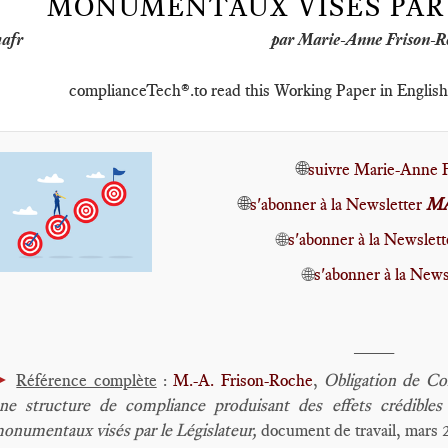
MONUMENTAUX VISÉS PAR 
par Marie-Anne Frison-R
complianceTech®️.to read this Working Paper in English⤴️
🌐
suivre Marie-Anne 
🌐
s'abonner à la Newsletter
MA
🌐
s'abonner à la Newslett
🌐
s'abonner à la News
____
►
Référence complète
:
M.-A. Frison-Roche
,
Obligation de Co
ne structure de compliance produisant des effets crédibles
onumentaux visés par le Législateur,
document de travail, mars 