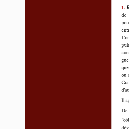
1.
B
de 
pou
ent
L'o
pui
con
gue
que
ou 
Com
d'a
Il 
De 
"ob
dég