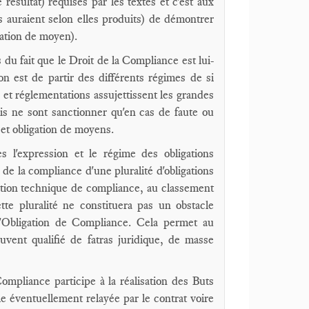
 résultat) requises par les textes et c'est aux
res auraient selon elles produits) de démontrer
igation de moyen).
 du fait que le Droit de la Compliance est lui-
n est de partir des différents régimes de si
s et réglementations assujettissent les grandes
rfois ne sont sanctionner qu'en cas de faute ou
t et obligation de moyens.
es l'expression et le régime des obligations
e de la compliance
d'une pluralité d'obligations
ligation technique de compliance, au classement
ette pluralité ne constituera pas un obstacle
t l'Obligation de Compliance. Cela permet au
souvent qualifié de fatras juridique, de masse
Compliance participe à la réalisation des Buts
le éventuellement relayée par le contrat voire