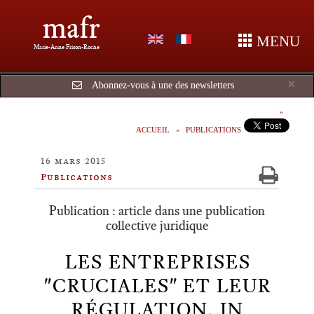
mafr
MENU
Marie-Anne Frison-Roche
Cl
×
Abonnez-vous à une des newsletters
ACCUEIL
PUBLICATIONS
16 mars 2015
Publications
Publication : article dans une publication
collective juridique
LES ENTREPRISES
"CRUCIALES" ET LEUR
RÉGULATION, IN