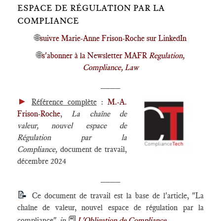
ESPACE DE RÉGULATION PAR LA
COMPLIANCE
🌐
suivre Marie-Anne Frison-Roche sur LinkedIn
🌐
s'abonner à la Newsletter MAFR
Regulation,
Compliance, Law
____
►
Référence complète
:
M.-A.
Frison-Roche
,
La chaîne de
valeur, nouvel espace de
Régulation par la
Compliance,
document de travail,
décembre 2024
____
📝
Ce document de travail est la base de l'article, "La
chaîne de valeur, nouvel espace de régulation par la
📕
compliance",
in
L'Obligation de Compliance