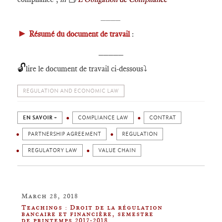
____
►
Résumé du document de travail
:
_____
🔓
lire le document de travail ci-dessous⤵️
REGULATION AND ECONOMIC LAW
EN SAVOIR +
COMPLIANCE LAW
CONTRAT
PARTNERSHIP AGREEMENT
REGULATION
REGULATORY LAW
VALUE CHAIN
March 28, 2018
Teachings : Droit de la régulation
bancaire et financière, semestre
de printemps 2017-2018