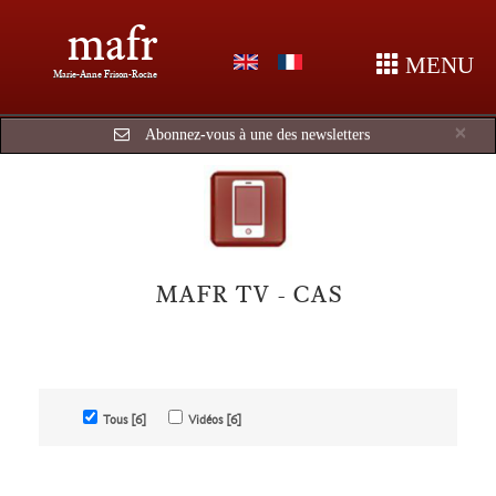
mafr
MENU
Marie-Anne Frison-Roche
Cl
×
Abonnez-vous à une des newsletters
MAFR TV - CAS
Tous [6]
Vidéos [6]