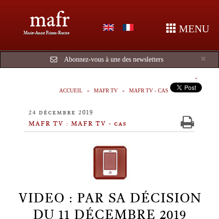
mafr
MENU
Marie-Anne Frison-Roche
Cl
×
Abonnez-vous à une des newsletters
ACCUEIL
MAFR TV
MAFR TV - CAS
24 décembre 2019
MAFR TV : MAFR TV - cas
VIDEO : PAR SA DÉCISION
DU 11 DÉCEMBRE 2019