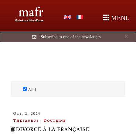
mafr
MENU
Marie-Anne Frison-Roche
Cl
×
Subscribe to one of the newsletters
All []
Oct. 2, 2024
Thesaurus : Doctrine
📙DIVORCE À LA FRANÇAISE