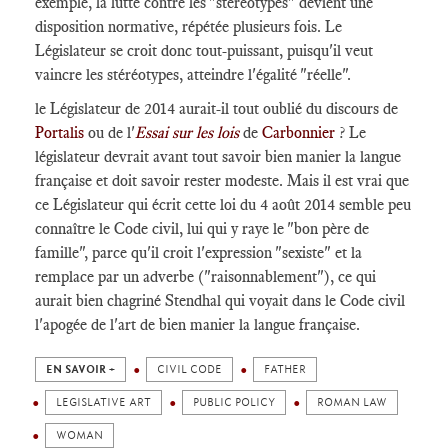
exemple, la lutte contre les "stéréotypes" devient une
disposition normative, répétée plusieurs fois. Le
Législateur se croit donc tout-puissant, puisqu'il veut
vaincre les stéréotypes, atteindre l'égalité "réelle".
le Législateur de 2014 aurait-il tout oublié du discours de
Portalis
ou de l'
Essai sur les lois
de
Carbonnier
? Le
législateur devrait avant tout savoir bien manier la langue
française et doit savoir rester modeste. Mais il est vrai que
ce Législateur qui écrit cette loi du 4 août 2014 semble peu
connaître le Code civil, lui qui y raye le "bon père de
famille", parce qu'il croit l'expression "sexiste" et la
remplace par un adverbe ("raisonnablement"), ce qui
aurait bien chagriné Stendhal qui voyait dans le Code civil
l'apogée de l'art de bien manier la langue française.
EN SAVOIR +
CIVIL CODE
FATHER
LEGISLATIVE ART
PUBLIC POLICY
ROMAN LAW
WOMAN