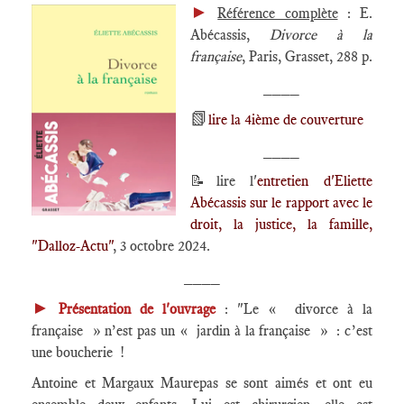
►
Référence complète
: E.
Abécassis,
Divorce à la
française
, Paris, Grasset, 288 p.
____
📗
lire la 4ième de couverture
____
📝lire l'
entretien d'Eliette
Abécassis sur le rapport avec le
droit, la justice, la famille,
"Dalloz-Actu"
, 3 octobre 2024.
____
►
Présentation de l'ouvrage
: "Le « divorce à la
française » n’est pas un « jardin à la française » : c’est
une boucherie !
Antoine et Margaux Maurepas se sont aimés et ont eu