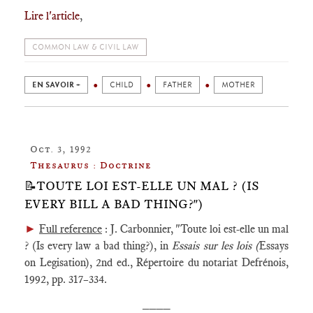
Lire l'article
,
COMMON LAW & CIVIL LAW
EN SAVOIR +
CHILD
FATHER
MOTHER
Oct. 3, 1992
Thesaurus : Doctrine
📝TOUTE LOI EST-ELLE UN MAL ? (IS
EVERY BILL A BAD THING?")
►
Full reference
: J. Carbonnier, "Toute loi est-elle un mal
? (Is every law a bad thing?), in
Essais sur les lois (
Essays
on Legisation), 2nd ed., Répertoire du notariat Defrénois,
1992, pp. 317–334.
____