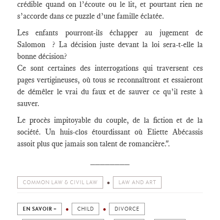
crédible quand on l’écoute ou le lit, et pourtant rien ne
s’accorde dans ce puzzle d’une famille éclatée.
Les enfants pourront-ils échapper au jugement de
Salomon ? La décision juste devant la loi sera-t-elle la
bonne décision?
Ce sont certaines des interrogations qui traversent ces
pages vertigineuses, où tous se reconnaîtront et essaieront
de démêler le vrai du faux et de sauver ce qu’il reste à
sauver.
Le procès impitoyable du couple, de la fiction et de la
société. Un huis-clos étourdissant où Eliette Abécassis
assoit plus que jamais son talent de romancière.".
________
COMMON LAW & CIVIL LAW
LAW AND ART
EN SAVOIR +
CHILD
DIVORCE