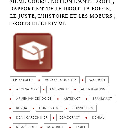
2IÈME COURS : NOTION D'ANTI-DROIT ;
RAPPORT ENTRE LE DROIT, LA FORCE,
LE JUSTE, L'HISTOIRE ET LES MOEURS ;
DROITS DE L'HOMME
EN SAVOIR +
ACCESS TO JUSTICE
ACCIDENT
ACCUSATORY
ANTI-DROIT
ANTI-SEMITISM
ARMENIAN GENOCIDE
ARTEFACT
BRANLY ACT
BURQA
CONSTRAINT
CURRICULUM
DEAN CARBONNIER
DEMOCRACY
DENIAL
DÉSUÉTUDE
DOCTRINE
FAULT