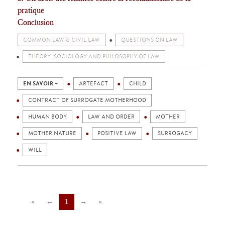
pratique
Conclusion
COMMON LAW & CIVIL LAW
QUESTIONS ON LAW
THEORY, SOCIOLOGY AND PHILOSOPHY OF LAW
EN SAVOIR +
ARTEFACT
CHILD
CONTRACT OF SURROGATE MOTHERHOOD
HUMAN BODY
LAW AND ORDER
MOTHER
MOTHER NATURE
POSITIVE LAW
SURROGACY
WILL
«
←
1
→
»