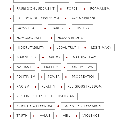
FAURISSON JUDGMENT
FORCE
FORMALISM
FREEDOM OF EXPRESSION
GAY MARRIAGE
GAYSSOT ACT
HABITS
HISTORY
HOMOSEXUALITY
HUMAN RIGHTS
INDISPUTABILITY
LEGAL TRUTH
LEGITIMACY
MAX WEBER
MINOR
NATURAL LAW
NAZISME
NULLITY
POSITIVE LAW
POSITIVISM
POWER
PROCREATION
RACISM
REALITY
RELIGIOUS FREEDOM
RESPONSIBILITY OF THE HISTORIAN
SCIENTIFIC FREEDOM
SCIENTIFIC RESEARCH
TRUTH
VALUE
VEIL
VIOLENCE