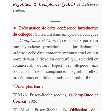
Regulation & Compliance (JoRC)
et
Lefebvre-
Dalloz.
____
►
Présentation de cette conférence introductive
du colloque
: S'insérant dans un cycle de colloques
sur
Compliance et Contrat
, ce colloque porte sur
une hypothèse procédurale et juridictionnelle
précise : celle d'un contentieux contractuel qui est
porté devant le "juge du contrat", qu'il soit civil ou
commercial, devant lequel est alléguée une
obligation de compliance. Quels effets
procéduraux et juridictionnels cela produit-il ?
⛏️
Aller plus loin
:
🕴🏻M.-A. Frison-Roche (codir.),
Compliance et
⚙️
Contrat
, 2026
🕴🏻M.-A. Frison-Roche, 📝
Obligation de