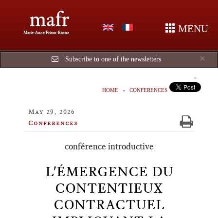
mafr
MENU
Marie-Anne Frison-Roche
Cl
×
Subscribe to one of the newsletters
HOME
CONFERENCES
May 29, 2026
Conferences
conférence introductive
L'ÉMERGENCE DU
CONTENTIEUX
CONTRACTUEL