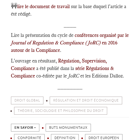
🚧
lire le document de travail
sur la base duquel l'article a
été rédigé.
____
Lire la présentation du cycle de
conférences organisé par le
Journal of Regulation & Compliance (JoRC)
en 2016
autour de la Compliance
.
L'ouvrage en résultant,
Régulation, Supervision,
Compliance
a été publié dans la
série Régulations &
Compliance
co-éditée par le
JoRC
et les Editions Dalloz.
________
DROIT GLOBAL
RÉGULATION ET DROIT ÉCONOMIQUE
THÉORIE, SOCIOLOGIE ET PHILOSOPHIE DU DROIT
EN SAVOIR +
BUTS MONUMENTAUX
CONFORMITÉ
DÉFINITION
DROIT EUROPÉEN