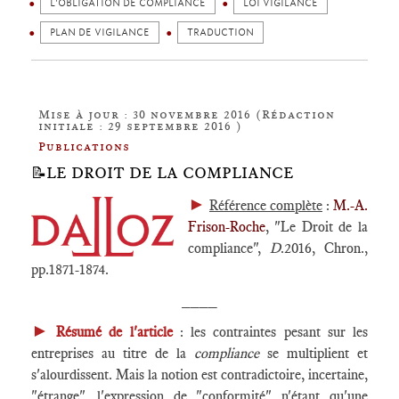
L'OBLIGATION DE COMPLIANCE
LOI VIGILANCE
PLAN DE VIGILANCE
TRADUCTION
Mise à jour : 30 novembre 2016 (Rédaction
initiale : 29 septembre 2016 )
Publications
📝LE DROIT DE LA COMPLIANCE
►
Référence complète
:
M.-A.
Frison-Roche
, "Le Droit de la
compliance",
D
.2016, Chron.,
pp.1871-1874.
____
►
Résumé de l'article
: les contraintes pesant sur les
entreprises au titre de la
compliance
se multiplient et
s'alourdissent. Mais la notion est contradictoire, incertaine,
"étrange", l'expression de "conformité" n'étant qu'une