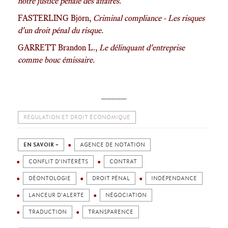
notre justice pénale des affaires.
FASTERLING Björn,
Criminal compliance - Les risques
d'un droit pénal du risque.
GARRETT Brandon L.,
Le délinquant d'entreprise
comme bouc émissaire.
_____
RÉGULATION ET DROIT ÉCONOMIQUE
EN SAVOIR +
AGENCE DE NOTATION
CONFLIT D'INTÉRÊTS
CONTRAT
DÉONTOLOGIE
DROIT PÉNAL
INDÉPENDANCE
LANCEUR D'ALERTE
NÉGOCIATION
TRADUCTION
TRANSPARENCE