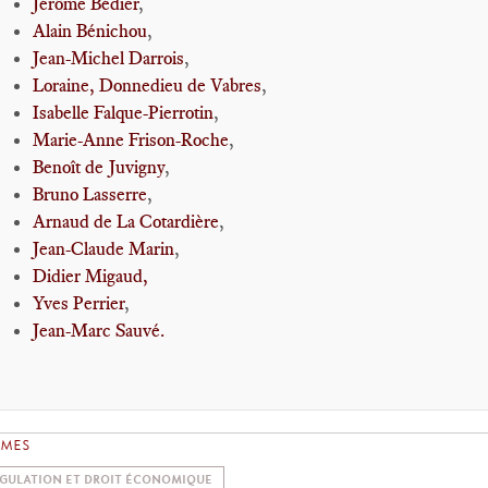
Jérôme Bédier
,
Alain Bénichou
,
Jean-Michel Darrois
,
Loraine, Donnedieu de Vabres
,
Isabelle Falque-Pierrotin
,
Marie-Anne Frison-Roche
,
Benoît de Juvigny
,
Bruno Lasserre
,
Arnaud de La Cotardière
,
Jean-Claude Marin
,
Didier Migaud,
Yves Perrier
,
Jean-Marc Sauvé.
ÈMES
GULATION ET DROIT ÉCONOMIQUE