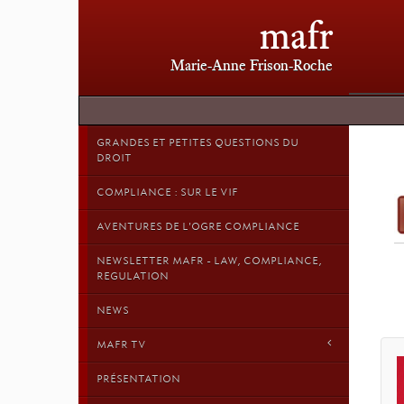
mafr
Marie-Anne Frison-Roche
GRANDES ET PETITES QUESTIONS DU
DROIT
COMPLIANCE : SUR LE VIF
AVENTURES DE L'OGRE COMPLIANCE
NEWSLETTER MAFR - LAW, COMPLIANCE,
REGULATION
NEWS
MAFR TV
PRÉSENTATION