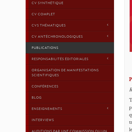
CV SYNTHÉTIQUE
CV COMPLET
CVS THÉMATIQUES
CV ANTÉCHRONOLOGIQUES
PUBLICATIONS
RESPONSABILITÉS ÉDITORIALES
ORGANISATION DE MANIFESTATIONS
SCIENTIFIQUES
P
CONFÉRENCES
R
BLOG
T
p
ENSEIGNEMENTS
q
INTERVIEWS
t
l
AUDITIONS PAR UNE COMMISSION OU UN