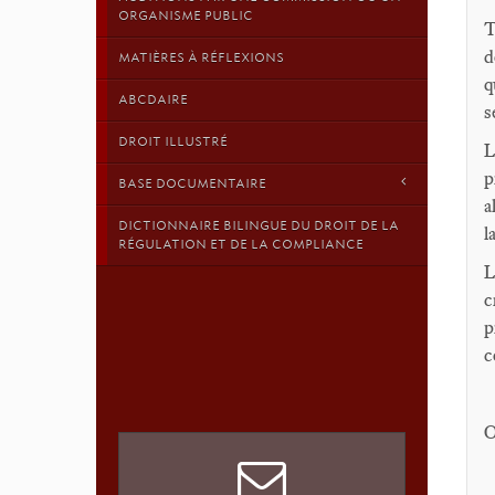
ORGANISME PUBLIC
T
d
MATIÈRES À RÉFLEXIONS
q
ABCDAIRE
s
DROIT ILLUSTRÉ
L
p
BASE DOCUMENTAIRE
a
DICTIONNAIRE BILINGUE DU DROIT DE LA
l
RÉGULATION ET DE LA COMPLIANCE
L
c
p
c
O