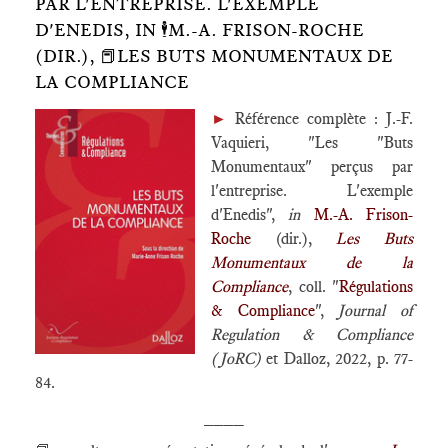
PAR L'ENTREPRISE. L'EXEMPLE
D'ENEDIS, IN 🕴️M.-A. FRISON-ROCHE
(DIR.), 📕LES BUTS MONUMENTAUX DE
LA COMPLIANCE
►
Référence complète : J.-F.
Vaquieri, "Les "Buts
Monumentaux" perçus par
l'entreprise. L'exemple
d'Enedis",
in
M.-A. Frison-
Roche
(dir.),
Les Buts
Monumentaux de la
Compliance
, coll. "
Régulations
& Compliance
",
Journal of
Regulation & Compliance
(JoRC)
et Dalloz, 2022, p. 77-
84.
____