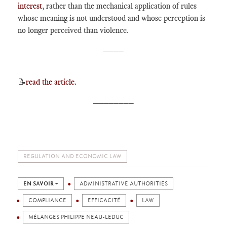
interest
, rather than the mechanical application of rules
whose meaning is not understood and whose perception is
no longer perceived than violence.
____
📝
read the article.
________
REGULATION AND ECONOMIC LAW
EN SAVOIR +
ADMINISTRATIVE AUTHORITIES
COMPLIANCE
EFFICACITÉ
LAW
MÉLANGES PHILIPPE NEAU-LEDUC