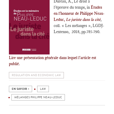
Dureau, A., Le droit à
l'épreuve du temps, in
Études
en l'honneur de Philippe Neau-
Leduc,
Le juriste dans la cité
,
coll. « Les mélanges », LGDJ-
Lextenso, 2018, pp.785-790.
Lire une présentation générale dans lequel l'article est
publié.
REGULATION AND ECONOMIC LAW
EN SAVOIR +
LAW
MÉLANGES PHILIPPE NEAU-LEDUC