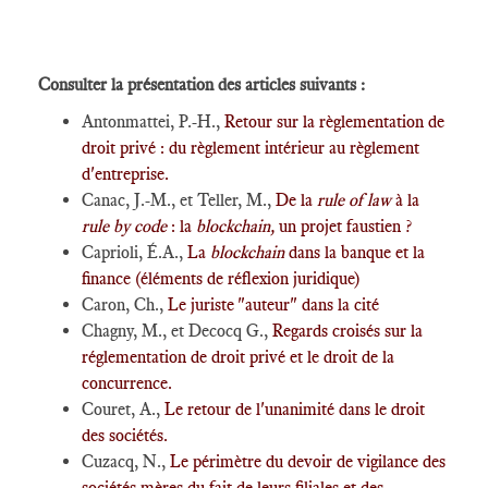
Consulter la présentation des articles suivants :
Antonmattei, P.-H.,
Retour sur la règlementation de
droit privé : du règlement intérieur au règlement
d'entreprise.
Canac, J.-M., et Teller, M.,
De la
rule of law
à la
rule by code
: la
blockchain,
un projet faustien ?
Caprioli, É.A.,
La
blockchain
dans la banque et la
finance (éléments de réflexion juridique)
Caron, Ch.,
Le juriste "auteur" dans la cité
Chagny, M., et Decocq G.,
Regards croisés sur la
réglementation de droit privé et le droit de la
concurrence.
Couret, A.,
Le retour de l'unanimité dans le droit
des sociétés.
Cuzacq, N.,
Le périmètre du devoir de vigilance des
sociétés mères du fait de leurs filiales et des