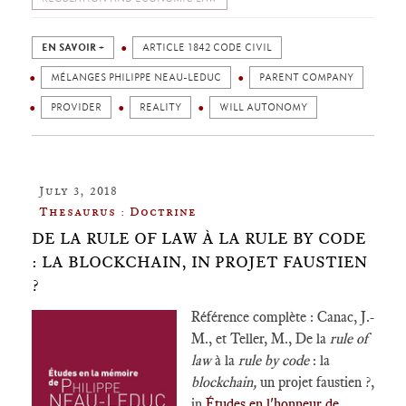
EN SAVOIR +
ARTICLE 1842 CODE CIVIL
MÉLANGES PHILIPPE NEAU-LEDUC
PARENT COMPANY
PROVIDER
REALITY
WILL AUTONOMY
July 3, 2018
Thesaurus : Doctrine
DE LA RULE OF LAW À LA RULE BY CODE
: LA BLOCKCHAIN, IN PROJET FAUSTIEN
?
Référence complète : Canac, J.-
M., et Teller, M., De la
rule of
law
à la
rule by code
: la
blockchain,
un projet faustien ?,
in
Études en l'honneur de