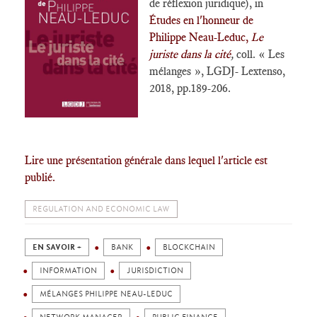
de réflexion juridique), in
Études en l'honneur de
Philippe Neau-Leduc,
Le
juriste dans la cité
,
coll. « Les
mélanges », LGDJ- Lextenso,
2018, pp.189-206.
Lire une présentation générale dans lequel l'article est
publié.
REGULATION AND ECONOMIC LAW
EN SAVOIR +
BANK
BLOCKCHAIN
INFORMATION
JURISDICTION
MÉLANGES PHILIPPE NEAU-LEDUC