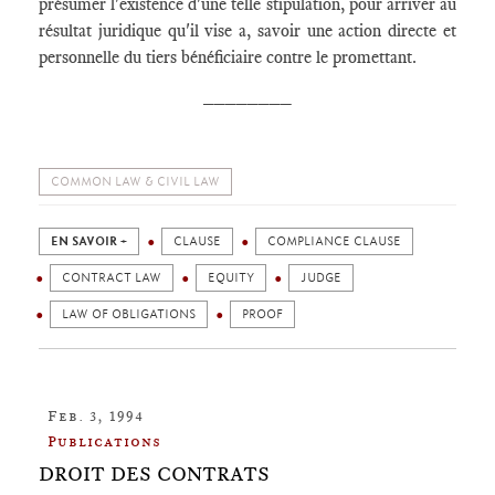
présumer l'existence d'une telle stipulation, pour arriver au
résultat juridique qu'il vise a, savoir une action directe et
personnelle du tiers bénéficiaire contre le promettant.
________
COMMON LAW & CIVIL LAW
EN SAVOIR +
CLAUSE
COMPLIANCE CLAUSE
CONTRACT LAW
EQUITY
JUDGE
LAW OF OBLIGATIONS
PROOF
Feb. 3, 1994
Publications
DROIT DES CONTRATS