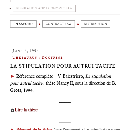
REGULATION AND ECONOMIC LAW
EN SAVOIR +
CONTRACT LAW
DISTRIBUTION
June 2, 1994
Thesaurus : Doctrine
LA STIPULATION POUR AUTRUI TACITE
►
Référence complète
: V. Balestriero,
La stipulation
pour autrui tacite
, thèse Nancy II, sous la direction de B.
Gross, 1994.
____
📓
Lire la thèse
____
►
Résumé de la thèse
(par l'auteure) : La stipulation pour