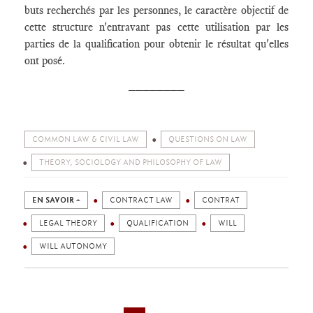
buts recherchés par les personnes, le caractère objectif de
cette structure n'entravant pas cette utilisation par les
parties de la qualification pour obtenir le résultat qu'elles
ont posé.
________
COMMON LAW & CIVIL LAW
QUESTIONS ON LAW
THEORY, SOCIOLOGY AND PHILOSOPHY OF LAW
EN SAVOIR +
CONTRACT LAW
CONTRAT
LEGAL THEORY
QUALIFICATION
WILL
WILL AUTONOMY