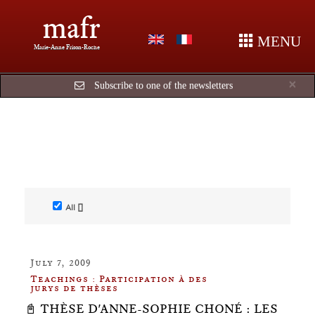
mafr
MENU
Marie-Anne Frison-Roche
Cl
×
Subscribe to one of the newsletters
All []
July 7, 2009
Teachings : Participation à des
jurys de thèses
📓 THÈSE D'ANNE-SOPHIE CHONÉ : LES