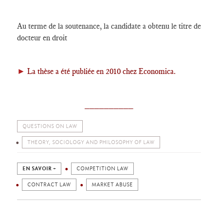
Au terme de la soutenance, la candidate a obtenu le titre de
docteur en droit
►
La thèse a été publiée en 2010 chez Economica.
__________
QUESTIONS ON LAW
THEORY, SOCIOLOGY AND PHILOSOPHY OF LAW
EN SAVOIR +
COMPETITION LAW
CONTRACT LAW
MARKET ABUSE