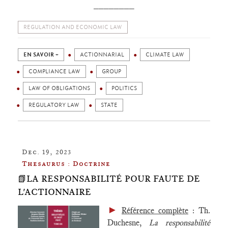
________
REGULATION AND ECONOMIC LAW
EN SAVOIR +
ACTIONNARIAL
CLIMATE LAW
COMPLIANCE LAW
GROUP
LAW OF OBLIGATIONS
POLITICS
REGULATORY LAW
STATE
Dec. 19, 2023
Thesaurus : Doctrine
📗LA RESPONSABILITÉ POUR FAUTE DE
L'ACTIONNAIRE
►
Référence complète
: Th.
Duchesne,
La responsabilité