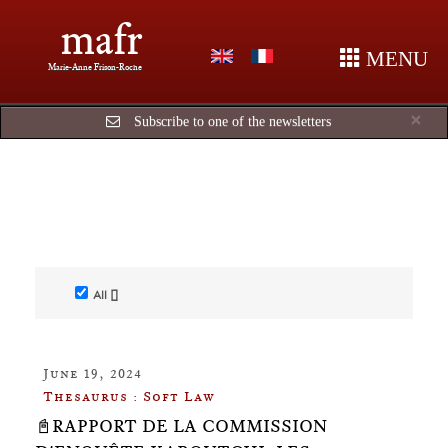
mafr
MENU
Marie-Anne Frison-Roche
Cl
×
Subscribe to one of the newsletters
All []
June 19, 2024
Thesaurus : Soft Law
📓RAPPORT DE LA COMMISSION