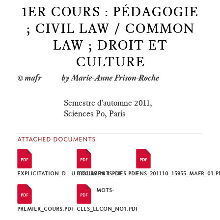
1ER COURS : PÉDAGOGIE
; CIVIL LAW / COMMON
LAW ; DROIT ET
CULTURE
by Marie-Anne Frison-Roche
Semestre d'automne 2011,
Sciences Po, Paris
ATTACHED DOCUMENTS
EXPLICITATION_D...U_COURS_N_1.PDF
DOCUMENTS_LIES.PDF
ENS_201110_15955_MAFR_01.P
MOTS-
PREMIER_COURS.PDF
CLES_LECON_NO1.PDF