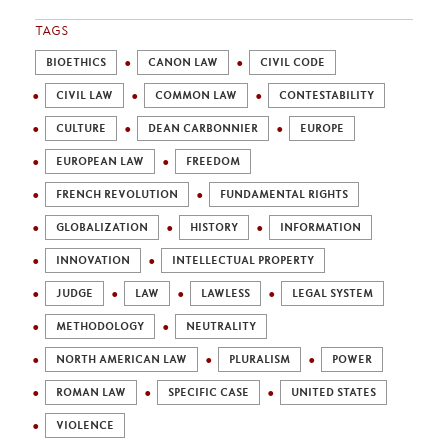
TAGS
BIOETHICS
CANON LAW
CIVIL CODE
CIVIL LAW
COMMON LAW
CONTESTABILITY
CULTURE
DEAN CARBONNIER
EUROPE
EUROPEAN LAW
FREEDOM
FRENCH REVOLUTION
FUNDAMENTAL RIGHTS
GLOBALIZATION
HISTORY
INFORMATION
INNOVATION
INTELLECTUAL PROPERTY
JUDGE
LAW
LAWLESS
LEGAL SYSTEM
METHODOLOGY
NEUTRALITY
NORTH AMERICAN LAW
PLURALISM
POWER
ROMAN LAW
SPECIFIC CASE
UNITED STATES
VIOLENCE