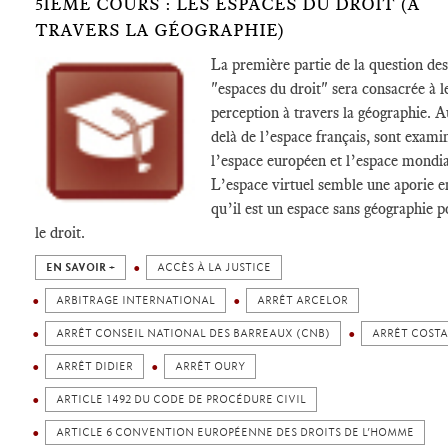
5IÈME COURS : LES ESPACES DU DROIT (À
TRAVERS LA GÉOGRAPHIE)
La première partie de la question des
"espaces du droit" sera consacrée à l
perception à travers la géographie. A
delà de l’espace français, sont exami
l’espace européen et l’espace mondia
L’espace virtuel semble une aporie e
qu’il est un espace sans géographie p
le droit.
EN SAVOIR +
ACCÈS À LA JUSTICE
ARBITRAGE INTERNATIONAL
ARRÊT ARCELOR
ARRÊT CONSEIL NATIONAL DES BARREAUX (CNB)
ARRÊT COSTA
ARRÊT DIDIER
ARRÊT OURY
ARTICLE 1492 DU CODE DE PROCÉDURE CIVIL
ARTICLE 6 CONVENTION EUROPÉENNE DES DROITS DE L’HOMME