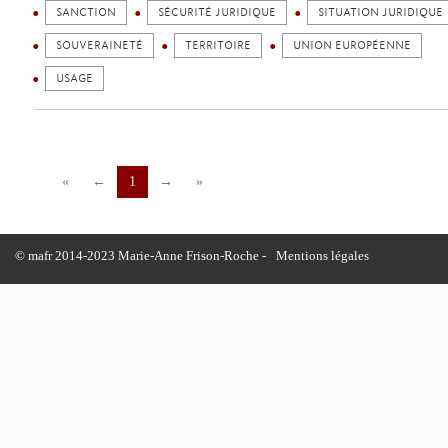
SANCTION
SÉCURITÉ JURIDIQUE
SITUATION JURIDIQUE
SOUVERAINETÉ
TERRITOIRE
UNION EUROPÉENNE
USAGE
«
←
1
→
»
© mafr 2014-2023 Marie-Anne Frison-Roche -
Mentions légales