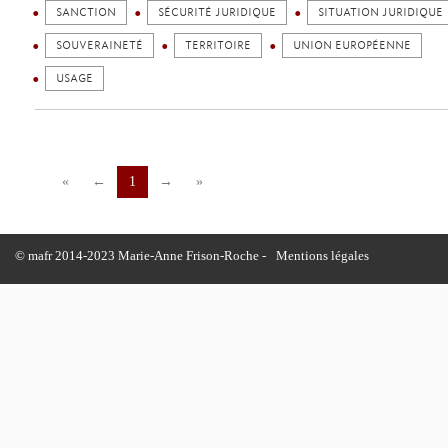
SANCTION
SÉCURITÉ JURIDIQUE
SITUATION JURIDIQUE
SOUVERAINETÉ
TERRITOIRE
UNION EUROPÉENNE
USAGE
«
←
1
→
»
© mafr 2014-2023 Marie-Anne Frison-Roche -
Mentions légales