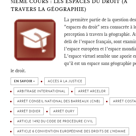
5IÈME COURS : LES ESPACES DU DROIT (À
TRAVERS LA GÉOGRAPHIE)
La première partie de la question des
"espaces du droit" sera consacrée à l
perception à travers la géographie. A
delà de l’espace français, sont exami
l’espace européen et l’espace mondia
L’espace virtuel semble une aporie e
qu’il est un espace sans géographie p
le droit.
EN SAVOIR +
ACCÈS À LA JUSTICE
ARBITRAGE INTERNATIONAL
ARRÊT ARCELOR
ARRÊT CONSEIL NATIONAL DES BARREAUX (CNB)
ARRÊT COSTA
ARRÊT DIDIER
ARRÊT OURY
ARTICLE 1492 DU CODE DE PROCÉDURE CIVIL
ARTICLE 6 CONVENTION EUROPÉENNE DES DROITS DE L’HOMME