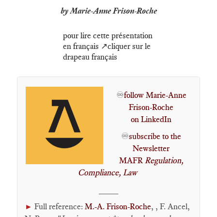
by Marie-Anne Frison-Roche
pour lire cette présentation
en français ↗️cliquer sur le
drapeau français
♾️
follow Marie-Anne
Frison-Roche
on LinkedIn
♾️
subscribe to the
Newsletter
MAFR
Regulation,
Compliance, Law
____
Full reference:
M.-A. Frison-Roche
, , F. Ancel,
►