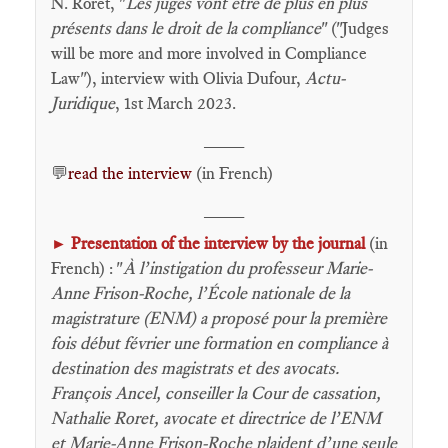
N. Roret, "
Les juges vont être de plus en plus
présents dans le droit de la compliance
" ("Judges
will be more and more involved in Compliance
Law"), interview with Olivia Dufour,
Actu-
Juridique
, 1st March 2023.
____
💬
read the interview
(in French)
____
Presentation of the interview by the journal
(in
►
French) : "
À l’instigation du professeur Marie-
Anne Frison-Roche, l’École nationale de la
magistrature (ENM) a proposé pour la première
fois début février une formation en compliance à
destination des magistrats et des avocats.
François Ancel, conseiller la Cour de cassation,
Nathalie Roret, avocate et directrice de l’ENM
et Marie-Anne Frison-Roche plaident d’une seule