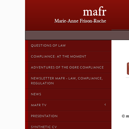
mafr
Marie-Anne Frison-Roche
QUESTIONS OF LAW
COMPLIANCE: AT THE MOMENT
ADVENTURES OF THE OGRE COMPLIANCE
NEWSLETTER MAFR - LAW, COMPLIANCE,
REGULATION
NEWS
MAFR TV
PRESENTATION
SYNTHETIC CV