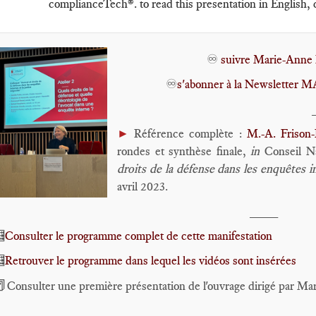
complianceTech®️. to read this presentation in English, cl
♾️
suivre Marie-Anne 
♾️
s'abonner à la Newsletter
►
Référence complète :
M.-A. Frison
rondes et synthèse finale,
in
Conseil N
droits de la défense dans les enquêtes i
avril 2023.
____

Consulter le programme complet de cette manifestation

Retrouver le programme dans lequel les vidéos sont insérées

Consulter une première présentation de l'ouvrage dirigé par Ma
____