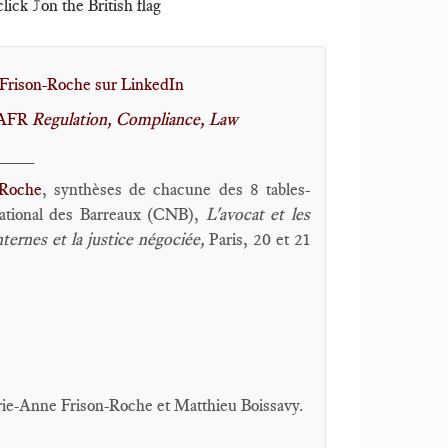
ick ⤴️on the British flag
Frison-Roche sur LinkedIn
 MAFR
Regulation, Compliance, Law
____
-Roche
, synthèses de chacune des 8 tables-
ational des Barreaux (CNB),
L'avocat et les
nternes et la justice négociée,
Paris, 20 et 21
rie-Anne Frison-Roche et Matthieu Boissavy.