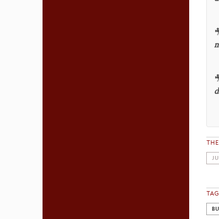

n

d
TH
JU
TAG
BU