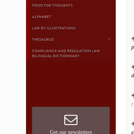
FOOD FOR THOUGHTS
ALPHABET
LAW BY ILLUSTRATIONS

THESAURUS
p
COMPLIANCE AND REGULATION LAW
BILINGUAL DICTIONNARY

d

:

Get our newsletters
c