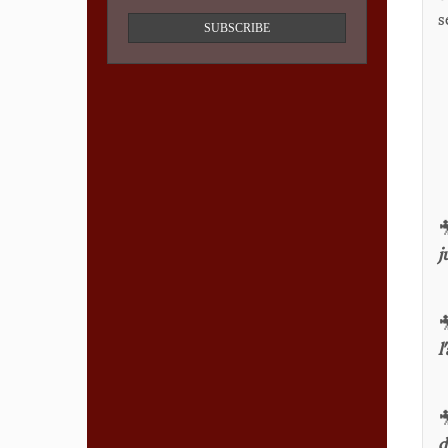
s
SUBSCRIBE

j

l

d