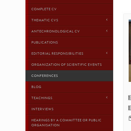
COMPLETE CV
THEMATIC CVS
ANTECHRONOLOGICAL CV
PUBLICATIONS
EDITORIAL RESPONSIBILITIES
ORGANIZATION OF SCIENTIFIC EVENTS
CONFERENCES
BLOG

TEACHINGS

INTERVIEWS

HEARINGS BY A COMMITTEE OR PUBLIC
ORGANISATION