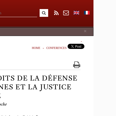
Close
×
HOME
CONFERENCES
OITS DE LA DÉFENSE
ES ET LA JUSTICE
E
oche