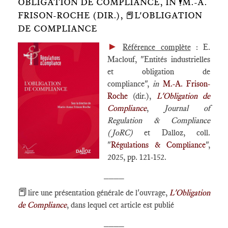
OBLIGATION DE COMPLIANCE, IN 🕴️M.-A.
FRISON-ROCHE (DIR.), 📕L'OBLIGATION
DE COMPLIANCE
►
Référence complète
: E.
Maclouf, "Entités industrielles
et obligation de
compliance",
in
M.-A. Frison-
Roche
(dir.),
L'Obligation de
Compliance
,
Journal of
Regulation & Compliance
(JoRC)
et Dalloz, coll.
"
Régulations & Compliance
",
2025, pp. 121-152.
____
📕
lire une présentation générale de l'ouvrage,
L'Obligation
de Compliance
, dans lequel cet article est publié
____