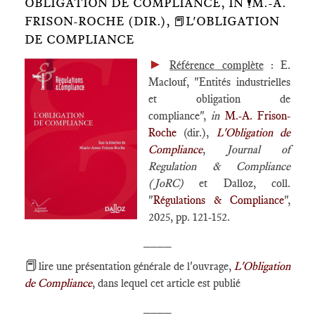
OBLIGATION DE COMPLIANCE, IN 🕴️M.-A.
FRISON-ROCHE (DIR.), 📕L'OBLIGATION
DE COMPLIANCE
►
Référence complète
: E.
Maclouf, "Entités industrielles
et obligation de
compliance",
in
M.-A. Frison-
Roche
(dir.),
L'Obligation de
Compliance
,
Journal of
Regulation & Compliance
(JoRC)
et Dalloz, coll.
"
Régulations & Compliance
",
2025, pp. 121-152.
____
📕
lire une présentation générale de l'ouvrage,
L'Obligation
de Compliance
, dans lequel cet article est publié
____