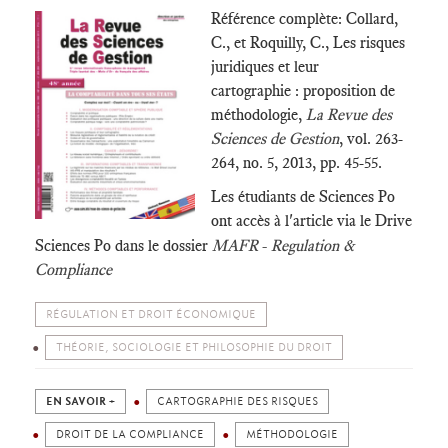
Référence complète: Collard
,
C., et
Roquilly, C.,
Les risques
juridiques et leur
cartographie : proposition de
méthodologie,
La Revue des
Sciences de Gestion
, vol. 263-
264, no. 5, 2013, pp. 45-55.
Les étudiants de Sciences Po
ont accès à l'article via le Drive
-
Sciences Po dans le dossier
MAFR
Regulation &
Compliance
RÉGULATION ET DROIT ÉCONOMIQUE
THÉORIE, SOCIOLOGIE ET PHILOSOPHIE DU DROIT
EN SAVOIR +
CARTOGRAPHIE DES RISQUES
DROIT DE LA COMPLIANCE
MÉTHODOLOGIE