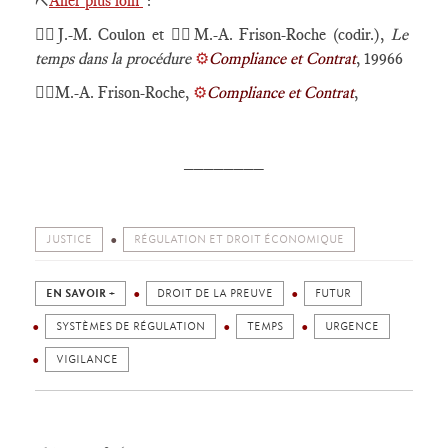
⛏️
Aller plus loin
:
🕴🏻J.-M. Coulon et 🕴🏻M.-A. Frison-Roche (codir.),
Le
temps dans la procédure
⚙️
Compliance et Contrat
, 19966
🕴🏻M.-A. Frison-Roche,
⚙️
Compliance et Contrat
,
________
JUSTICE
RÉGULATION ET DROIT ÉCONOMIQUE
EN SAVOIR +
DROIT DE LA PREUVE
FUTUR
SYSTÈMES DE RÉGULATION
TEMPS
URGENCE
VIGILANCE