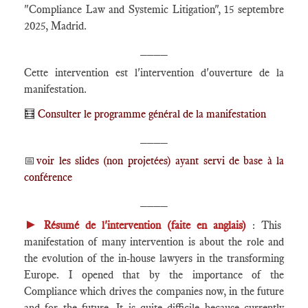
"Compliance Law and Systemic Litigation", 15 septembre
2025, Madrid.
____
Cette intervention est l'intervention d'ouverture de la
manifestation.
🧮
Consulter le programme général de la manifestation
____
📅
voir les slides (non projetées) ayant servi de base à la
conférence
____
►
Résumé de l'intervention (faite en anglais)
: This
manifestation of many intervention is about the role and
the evolution of the in-house lawyers in the transforming
Europe. I opened that by the importance of the
Compliance which drives the companies now, in the future
and for the future. It is quite difficile because currently