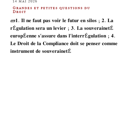
14 mai 2026
Grandes et petites questions du
Droit
🧱𝟏. 𝐈𝐥 𝐧𝐞 𝐟𝐚𝐮𝐭 𝐩𝐚𝐬 𝐯𝐨𝐢𝐫 𝐥𝐞 𝐟𝐮𝐭𝐮𝐫 𝐞𝐧 𝐬𝐢𝐥𝐨𝐬 ; 𝟐. 𝐋𝐚
𝐫É𝐠𝐮𝐥𝐚𝐭𝐢𝐨𝐧 𝐬𝐞𝐫𝐚 𝐮𝐧 𝐥𝐞𝐯𝐢𝐞𝐫 ; 𝟑. 𝐋𝐚 𝐬𝐨𝐮𝐯𝐞𝐫𝐚𝐢𝐧𝐞𝐭É
𝐞𝐮𝐫𝐨𝐩É𝐞𝐧𝐧𝐞 𝐬'𝐚𝐬𝐬𝐮𝐫𝐞 𝐝𝐚𝐧𝐬 𝐥'𝐢𝐧𝐭𝐞𝐫𝐫É𝐠𝐮𝐥𝐚𝐭𝐢𝐨𝐧 ; 𝟒.
𝐋𝐞 𝐃𝐫𝐨𝐢𝐭 𝐝𝐞 𝐥𝐚 𝐂𝐨𝐦𝐩𝐥𝐢𝐚𝐧𝐜𝐞 𝐝𝐨𝐢𝐭 𝐬𝐞 𝐩𝐞𝐧𝐬𝐞𝐫 𝐜𝐨𝐦𝐦𝐞
𝐢𝐧𝐬𝐭𝐫𝐮𝐦𝐞𝐧𝐭 𝐝𝐞 𝐬𝐨𝐮𝐯𝐞𝐫𝐚𝐢𝐧𝐞𝐭É