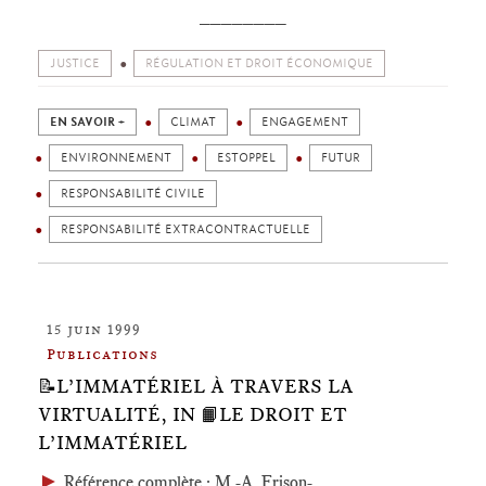
________
JUSTICE
RÉGULATION ET DROIT ÉCONOMIQUE
EN SAVOIR +
CLIMAT
ENGAGEMENT
ENVIRONNEMENT
ESTOPPEL
FUTUR
RESPONSABILITÉ CIVILE
RESPONSABILITÉ EXTRACONTRACTUELLE
15 juin 1999
Publications
📝L’IMMATÉRIEL À TRAVERS LA
VIRTUALITÉ, IN 📙LE DROIT ET
L’IMMATÉRIEL
►
Référence complète
: M.-A. Frison-