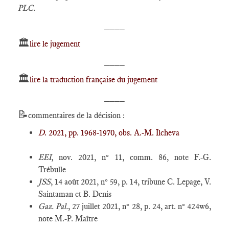
PLC.
____
🏛️
lire le jugement
____
🏛️
lire la traduction française du jugement
____
📝
commentaires de la décision :
D
. 2021, pp. 1968-1970, obs. A.-M. Ilcheva
EEI
, nov. 2021, n° 11, comm. 86, note F.-G.
Trébulle
JSS
, 14 août 2021, n° 59, p. 14, tribune C. Lepage, V.
Saintaman et B. Denis
Gaz. Pal.
, 27 juillet 2021, n° 28, p. 24, art. n° 424w6,
note M.-P. Maître