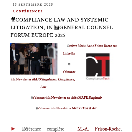
15 septembre 2025
Conférences
🎥COMPLIANCE LAW AND SYSTEMIC
LITIGATION, IN 🧮GENERAL COUNSEL
FORUM EUROPE 2025
🌐
suivre Marie-Anne Frison-Roche sur
LinkedIn
🌐
s'abonner
à la Newsletter
MAFR Regulation, Compliance,
Law
🌐
s'abonner à la Newsletter en vidéo
MAFR
Surplomb
🌐
s'abonner à la Newsletter
MaFR
Droit & Art
____
►
Référence complète
:
M.-A. Frison-Roche
,