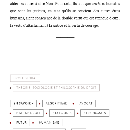
aider les autres à dire Non. Pour cela, ils faut que ces êtres humains
que sont les juristes, en tant qu'ils se soucient des autres êtres
humains, aient conscience de la double vertu qui est attendue d'eux :
la vertu d'attachement à la justice et la vertu de courage.
________
DROIT GLOBAL
THÉORIE, SOCIOLOGIE ET PHILOSOPHIE DU DROIT
EN SAVOIR +
ALGORITHME
AVOCAT
ETAT DE DROIT
ETATS-UNIS
ETRE HUMAIN
FUTUR
HUMANISME