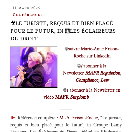
11 mars 2025
Conférences
🎥LE JURISTE, REQUIS ET BIEN PLACÉ
POUR LE FUTUR, IN 🧮LES ÉCLAIREURS
DU DROIT
🌐
suivre Marie-Anne Frison-
Roche sur LinkedIn
🌐
s'abonner à la
Newsletter
MAFR Regulation,
Compliance, Law
🌐
s'abonner à la Newsletter en
vidéo
MAFR
Surplomb
____
►
Référence complète
:
M.-A. Frison-Roche
, "Le juriste,
requis et bien placé pour le futur", in Groupe Lamy
Liaisons,
Les Éclaireurs du Droit
, Hôtel de l’Industrie,