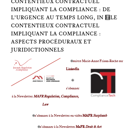
CONTENTIEUX CONTRACTUEL
IMPLIQUANT LA COMPLIANCE : DE
L’URGENCE AU TEMPS LONG, IN 🧮LE
CONTENTIEUX CONTRACTUEL
IMPLIQUANT LA COMPLIANCE :
ASPECTS PROCÉDURAUX ET
JURIDICTIONNELS
🌐
suivre Marie-Anne Frison-Roche sur
LinkedIn
🌐
s'abonner
à la Newsletter
MAFR Regulation, Compliance,
Law
🌐
s'abonner à la Newsletter en vidéo
MAFR
Surplomb
🌐
s'abonner à la Newsletter
MaFR
Droit & Art
____