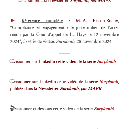
🌐
s'abonner à la Newsletter
Surplomb, par MAFR
____
►
Référence complète
:
M.-A. Frison-Roche
,
"Compliance et engagement : le juste milieu de l'arrêt
rendu par la Cour d'appel de La Haye le 12 novembre
2024",
in
série de vidéos
Surplomb
, 28 novembre 2024
____
🌐
visionner sur LinkedIn cette vidéo de la série
Surplomb
____
🌐
visionner sur LinkedIn cette vidéo de la série
Surplomb
,
publiée dans la Newsletter
Surplomb, par MAFR
____
🎬
visionner ci-dessous cette vidéo de la série
Surplomb
⤵️
____