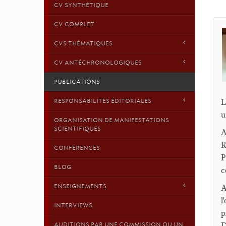
CV SYNTHÉTIQUE
CV COMPLET
CVS THÉMATIQUES
CV ANTÉCHRONOLOGIQUES
PUBLICATIONS
L
RESPONSABILITÉS ÉDITORIALES
u
ORGANISATION DE MANIFESTATIONS
SCIENTIFIQUES
A
R
CONFÉRENCES
P
BLOG
c
ENSEIGNEMENTS
A
l
INTERVIEWS
p
D
AUDITIONS PAR UNE COMMISSION OU UN