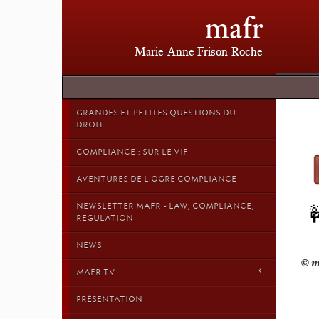
mafr
Marie-Anne Frison-Roche
GRANDES ET PETITES QUESTIONS DU
DROIT
COMPLIANCE : SUR LE VIF
AVENTURES DE L'OGRE COMPLIANCE
NEWSLETTER MAFR - LAW, COMPLIANCE,
REGULATION
NEWS
MAFR TV
PRÉSENTATION