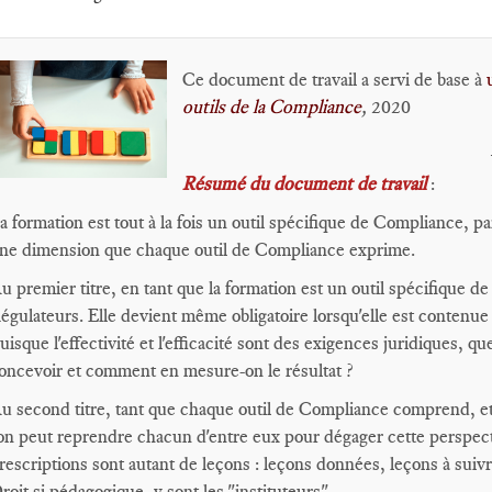
Ce document de travail a servi de base à
u
outils de la Compliance
,
2020
Résumé du document de travail
:
a formation est tout à la fois un outil spécifique de Compliance, pa
ne dimension que chaque outil de Compliance exprime.
u premier titre, en tant que la formation est un outil spécifique d
égulateurs. Elle devient même obligatoire lorsqu'elle est conte
uisque l'effectivité et l'efficacité sont des exigences juridiques, qu
oncevoir et comment en mesure-on le résultat ?
u second titre, tant que chaque outil de Compliance comprend, et
'on peut reprendre chacun d'entre eux pour dégager cette perspec
rescriptions sont autant de leçons : leçons données, leçons à suivr
roit si pédagogique, y sont les "instituteurs".