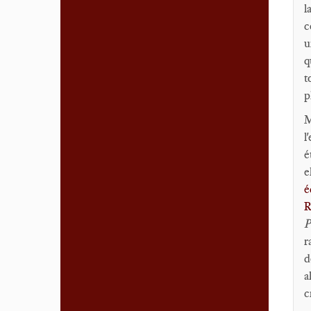
l
c
u
q
t
p
M
l
é
e
é
R
P
r
d
a
c