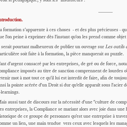
_____
ntroduction.
a formation s'apparente à ces choses - et des plus précieuses - que l
ue l'on peine à exprimer dès l'instant qu'on les prend comme objet
l serait pourtant malheureux de publier un ouvrage sur
Les outils
articulière soit faite à la formation, la pièce manquerait au puzzle.
ant d'argent consacré par les entreprises, de gré ou de force, n
ompliance imposés au titre de sanction comprennent de lourdes o
etenir mot à mot tout ce qu'il lui est interdit de faire, afin de touj
insi la pointe acérée d'un Droit si dur qu'elle apparaît sous l'acier
-learnings.
ais aussi tant de discours sur la nécessité d'une "culture de compli
es entreprises, la Compliance se mariant alors avec joie dans une ha
istorique de ce groupe de personnes qu'est une entreprise à trave
omme un lien, une main tendue vers ceux avec lesquels les manag