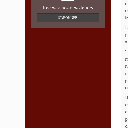
d
Recevez nos newsletters
c
l
S'ABONNER
L
p
a
T
m
n
n
g
c
I
o
e
p
d