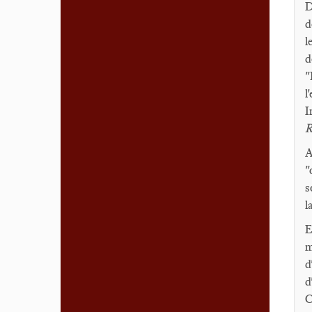
D
d
l
d
"
l
I
R
A
"
s
l
E
m
d
d
C