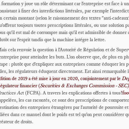
a formation y joue un rôle déterminant car l'entreprise est face à u
onsistant à fixer des interdictions littérales, par exemple l'interdi
n certain montant (selon le raisonnement des textes "anti-cadeau
u'offrent toujours toutes prescriptions littérales, ou une solution 
ous qu'il est mal de corrompre mais qu'il est admissible de donner
lutôt sur l'esprit tandis que la machine intégre la lettre.
ais cela renvoie la question à l'Autorité de Régulation et de Super
'entreprise pour atteindre les buts. L'on observe que, de plus en 
tape : plutôt que d'expliquer aux entreprises comme éduquer les pe
lles, les régulateurs éduquent directement. Est ainsi remarquable 
dition de 2019 a été mise à jour en 2020, conjointement par le
Dep
égulateur financier (
Securities & Exchanges Commission - SEC
ractices Ac
t (FCPA). A travers les explications offertes à tous
!foo
appelées, les cas racontés, ce sont des prescriptions de comport
estination des entreprises étrangères par l'autorité de poursuite et 
lliées dans ce manuel dont le poids est tel qu'on peut considérer qu
réateur de droits.