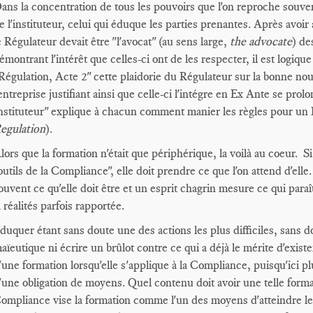
ans la concentration de tous les pouvoirs que l'on reproche souvent
e l'instituteur, celui qui éduque les parties prenantes. Après avo
e Régulateur devait être "l'avocat" (au sens large,
the advocate
) de
émontrant l'intérêt que celles-ci ont de les respecter, il est logiqu
Régulation, Acte 2" cette plaidorie du Régulateur sur la bonne nou
'entreprise justifiant ainsi que celle-ci l'intégre en Ex Ante se prol
nstituteur" explique à chacun comment manier les règles pour un D
egulation
).
lors que la formation n'était que périphérique, la voilà au coeur. S
outils de la Compliance", elle doit prendre ce que l'on attend d'elle
ouvent ce qu'elle doit être et un esprit chagrin mesure ce qui paraît
a réalités parfois rapportée.
duquer étant sans doute une des actions les plus difficiles, sans do
aïeutique ni écrire un brûlot contre ce qui a déjà le mérite d'existe
'une formation lorsqu'elle s'applique à la Compliance, puisqu'ici plu
'une obligation de moyens. Quel contenu doit avoir une telle forma
ompliance vise la formation comme l'un des moyens d'atteindre l