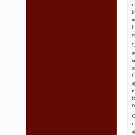
d
i
a
h
r
L
a
s
s
C
a
e
f
l
O
d
a