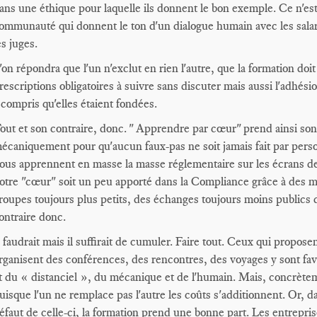
ans une éthique pour laquelle ils donnent le bon exemple. Ce n'est 
ommunauté qui donnent le ton d'un dialogue humain avec les salarié
es juges.
'on répondra que l'un n'exclut en rien l'autre, que la formation doit
rescriptions obligatoires à suivre sans discuter mais aussi l'adhési
 compris qu'elles étaient fondées.
out et son contraire, donc. " Apprendre par cœur" prend ainsi son
écaniquement pour qu'aucun faux-pas ne soit jamais fait par pers
ous apprennent en masse la masse réglementaire sur les écrans de 
otre "cœur" soit un peu apporté dans la Compliance grâce à des m
roupes toujours plus petits, des échanges toujours moins publics 
ontraire donc.
l faudrait mais il suffirait de cumuler. Faire tout. Ceux qui propo
rganisent des conférences, des rencontres, des voyages y sont fav
t du « distanciel », du mécanique et de l'humain. Mais, concrèteme
uisque l'un ne remplace pas l'autre les coûts s'additionnent. Or, d
éfaut de celle-ci, la formation prend une bonne part. Les entreprise