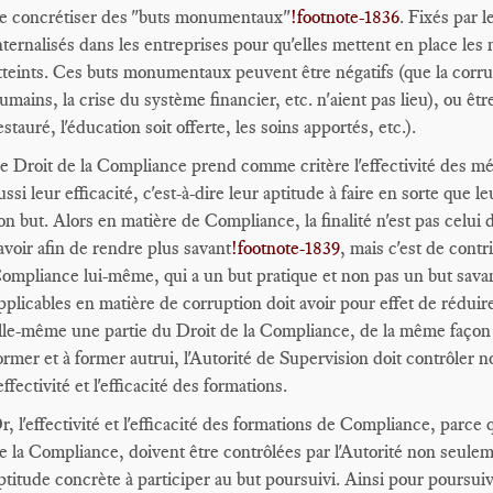
e concrétiser des "buts monumentaux"
!footnote-1836
. Fixés par 
nternalisés dans les entreprises pour qu'elles mettent en place les m
tteints. Ces buts monumentaux peuvent être négatifs (que la corrupt
umains, la crise du système financier, etc. n'aient pas lieu), ou être
estauré, l'éducation soit offerte, les soins apportés, etc.).
e Droit de la Compliance prend comme critère l'effectivité des mé
ussi leur efficacité, c'est-à-dire leur aptitude à faire en sorte que le
on but. Alors en matière de Compliance, la finalité n'est pas celui 
avoir afin de rendre plus savant
!footnote-1839
, mais c'est de cont
ompliance lui-même, qui a un but pratique et non pas un but savant
pplicables en matière de corruption doit avoir pour effet de réduire
lle-même une partie du Droit de la Compliance, de la même façon q
ormer et à former autrui, l'Autorité de Supervision doit contrôler 
'effectivité et l'efficacité des formations.
r, l'effectivité et l'efficacité des formations de Compliance, parce 
e la Compliance, doivent être contrôlées par l'Autorité non seulem
ptitude concrète à participer au but poursuivi. Ainsi pour poursuivr