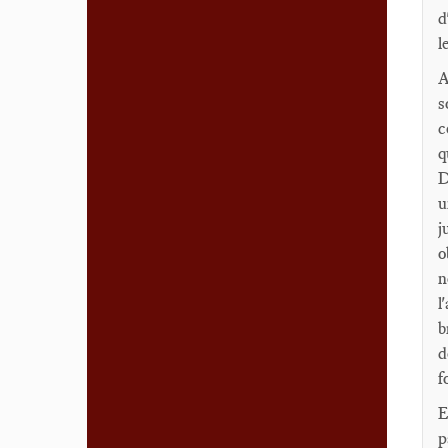
d
l
A
s
c
q
D
u
j
o
n
l
b
d
f
E
p