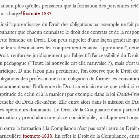
'autant plus qu'elles pensaient que la formation des personnes relèv
eur charge
!footnote-1837
.
insi l'apprentissage du Droit des obligations par exemple ne fait pa
ouhaiter que chacun connaisse le droit des contrats et de la respons
ette branche du Droit. L'on peut rappeler d'une façon générale que 
ue leurs destinataires les comprennent et ainsi "apprennent", cet
roit, renforcée juridiquement par l'objectif d'accessibilité du Droit
n pédagogue ("Toute loi nouvelle est-elle mauvaise ?), mais c'est
uridique. D'une façon plus pertinente, l'on observe que le Droit d
bligations des professionnels un obligation de former les consomma
otamment sous l'influence du Droit américain en ce que celui-ci rep
'aptitude de celui-ci à la manier (par exemple dans la loi
Dodd-Fra
ranche du Droit elle-même. Elle entre alors dans la mission de l'Au
es opérateurs dominants. Le Droit de la Compliance étant particuliè
ormation y prend alors une place considérable, juridiquement orga
n outre la formation à la Compliance n'est pas extérieure au Droit
articulière
!footnote-1838
. En effet le Droit de la Compliance, en