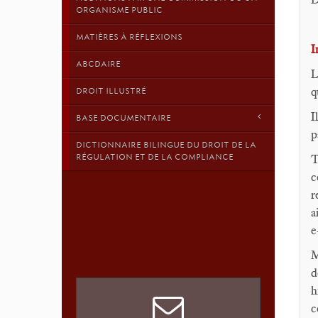
ORGANISME PUBLIC
MATIÈRES À RÉFLEXIONS
I
ABCDAIRE
L
q
DROIT ILLUSTRÉ
I
BASE DOCUMENTAIRE
p
DICTIONNAIRE BILINGUE DU DROIT DE LA
RÉGULATION ET DE LA COMPLIANCE
T
c
r
a
e
M
d
h
c