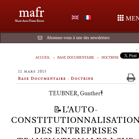
mafr
ME
Marie-Anne Frison-Roche
Abonnez-vous à une des newsletters
ACCUEIL
BASE DOCUMENTAIRE
DOCTRINE
11 mars 2015
Base Documentaire : Doctrine
TEUBNER, Gunther🕴️
📝L'AUTO-
CONSTITUTIONNALISATIO
DES ENTREPRISES