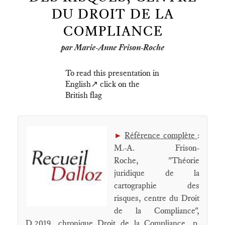
DU DROIT DE LA
COMPLIANCE
par Marie-Anne Frison-Roche
To read this presentation in
English↗️ click on the
British flag
Référence complète
:
►
M.-A. Frison-
Roche, "Théorie
juridique de la
cartographie des
risques, centre du Droit
de la Compliance",
D.2019, chronique Droit de la Compliance, p.