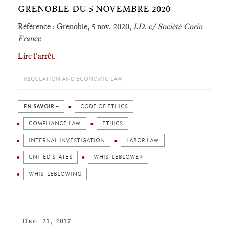
GRENOBLE DU 5 NOVEMBRE 2020
Référence : Grenoble, 5 nov. 2020,
I.D. c/ Société Corin
France
Lire l'arrêt.
REGULATION AND ECONOMIC LAW
EN SAVOIR +
CODE OF ETHICS
COMPLIANCE LAW
ETHICS
INTERNAL INVESTIGATION
LABOR LAW
UNITED STATES
WHISTLEBLOWER
WHISTLEBLOWING
Dec. 21, 2017