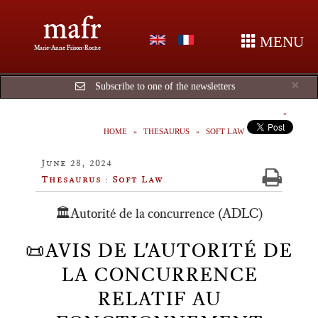
mafr
MENU
Marie-Anne Frison-Roche
Cl
×
Subscribe to one of the newsletters
HOME
THESAURUS
SOFT LAW
June 28, 2024
Thesaurus : Soft Law
🏛️Autorité de la concurrence (ADLC)
📜AVIS DE L'AUTORITÉ DE
LA CONCURRENCE
RELATIF AU