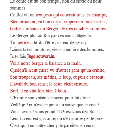
Le conte est du bon temps , non du siècle où nous
sommes.
Ce Roi vit un
troupeau qui couvrait tous les champs,
Bien broutant, en bon corps, rapportant tous les ans,
Grâce aux soins du Berger, de très notables sommes.
Le Berger plut au Roi par ces soins diligents.
Tu
mérites
, dit-il, d'être pasteur de gens ;
Laisse là tes moutons, viens conduire des hommes.
Je te fais
Juge
souverain
.
Voilà notre berger la balance à la main.
Quoiqu'il n'eût guère vu d'autres gens qu'un ermite,
Son troupeau, ses mâtins, le loup, et puis c'est tout
,
Il avait du bon sens ; le reste vient ensuite.
Bref, il en vint fort bien à bout.
L'Ermite son voisin accourut pour lui dire :
Veillé-je ? et n'est-ce point un songe que je vois ?
Vous favori ! vous grand ! Défiez-vous des Rois :
Leur faveur est glissante, on s'y trompe ; et le pire
C'est qu'il en coûte cher ; de pareilles erreurs