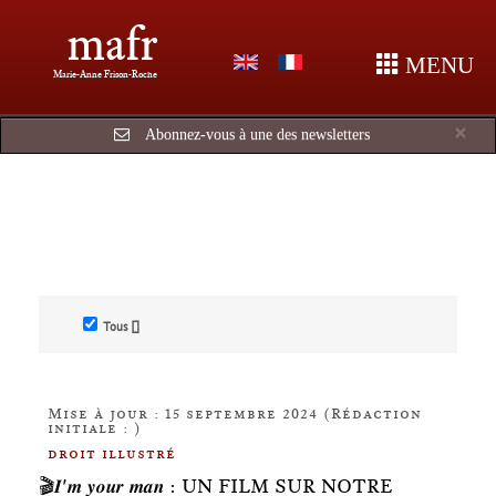
mafr
MENU
Marie-Anne Frison-Roche
Cl
×
Abonnez-vous à une des newsletters
Tous []
Mise à jour : 15 septembre 2024 (Rédaction
initiale : )
droit illustré
🎬𝑰'𝒎 𝒚𝒐𝒖𝒓 𝒎𝒂𝒏 : UN FILM SUR NOTRE