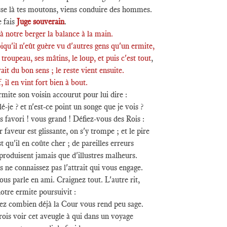
sse là tes moutons, viens conduire des hommes.
e fais
Juge
souverain
.
à notre berger la balance à la main.
qu'il n'eût guère vu d'autres gens qu'un ermite,
troupeau, ses mâtins, le loup, et puis c'est tout
,
vait du bon sens ; le reste vient ensuite.
, il en vint fort bien à bout.
mite son voisin accourut pour lui dire :
lé-je ? et n'est-ce point un songe que je vois ?
 favori ! vous grand ! Défiez-vous des Rois :
 faveur est glissante, on s'y trompe ; et le pire
t qu'il en coûte cher ; de pareilles erreurs
roduisent jamais que d'illustres malheurs.
 ne connaissez pas l'attrait qui vous engage.
ous parle en ami. Craignez tout. L'autre rit,
otre ermite poursuivit :
ez combien déjà la Cour vous rend peu sage.
rois voir cet aveugle à qui dans un voyage