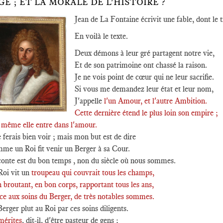
GE ; ET LA MORALE DE L'HISTOIRE ?
Jean de La Fontaine écrivit une fable, dont le t
En voilà le texte.
Deux démons à leur gré partagent notre vie,
Et de son patrimoine ont chassé la raison.
Je ne vois point de cœur qui ne leur sacrifie.
Si vous me demandez leur état et leur nom,
J'appelle
l'un Amour, et l'autre Ambition.
Cette dernière étend le plus loin son empire ;
 même elle entre dans l'amour.
e ferais bien voir ; mais mon but est de dire
me un Roi fit venir un Berger à sa Cour.
conte est du bon temps , non du siècle où nous sommes.
Roi vit un
troupeau qui couvrait tous les champs,
 broutant, en bon corps, rapportant tous les ans,
ce aux soins du Berger, de très notables sommes.
erger plut au Roi par ces soins diligents.
mérites
, dit-il, d'être pasteur de gens ;