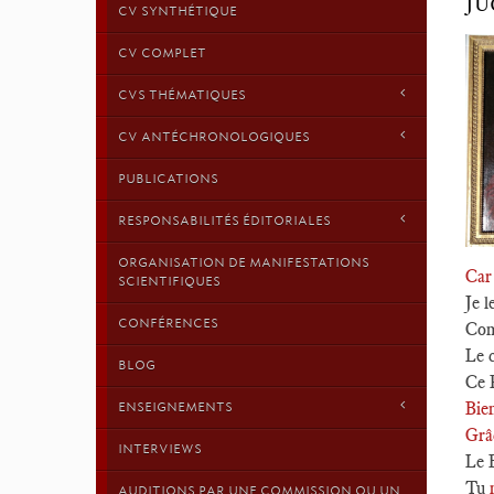
JU
CV SYNTHÉTIQUE
CV COMPLET
CVS THÉMATIQUES
CV ANTÉCHRONOLOGIQUES
PUBLICATIONS
RESPONSABILITÉS ÉDITORIALES
ORGANISATION DE MANIFESTATIONS
Car
SCIENTIFIQUES
Je l
CONFÉRENCES
Com
Le 
BLOG
Ce 
Bien
ENSEIGNEMENTS
Grâ
INTERVIEWS
Le B
Tu
AUDITIONS PAR UNE COMMISSION OU UN