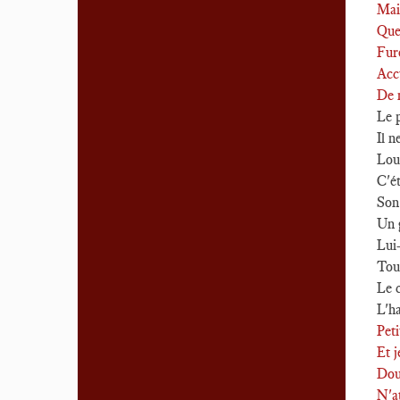
Main
Que 
Fure
Accu
De n
Le p
Il n
Loua
C'ét
Son 
Un g
Lui-
Tou
Le c
L'ha
Peti
Et j
Doux
N'at