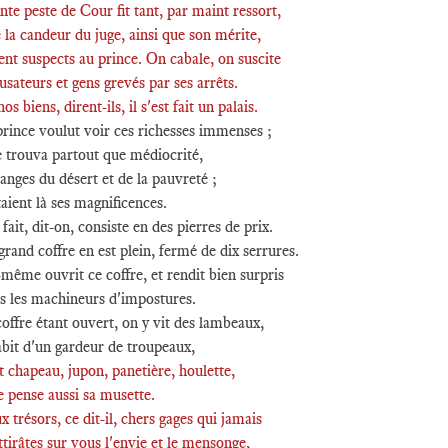
te peste de Cour fit tant, par maint ressort,
la candeur du juge, ainsi que son mérite,
nt suspects au prince. On cabale, on suscite
sateurs et gens grevés par ses arrêts.
os biens, dirent-ils, il s'est fait un palais.
rince voulut voir ces richesses immenses ;
e trouva partout que médiocrité,
nges du désert et de la pauvreté ;
aient là ses magnificences.
fait, dit-on, consiste en des pierres de prix.
rand coffre en est plein, fermé de dix serrures.
même ouvrit ce coffre, et rendit bien surpris
s les machineurs d'impostures.
offre étant ouvert, on y vit des lambeaux,
bit d'un gardeur de troupeaux,
t chapeau, jupon, panetière, houlette,
e pense aussi sa musette.
 trésors, ce dit-il, chers gages qui jamais
tirâtes sur vous l'envie et le mensonge,