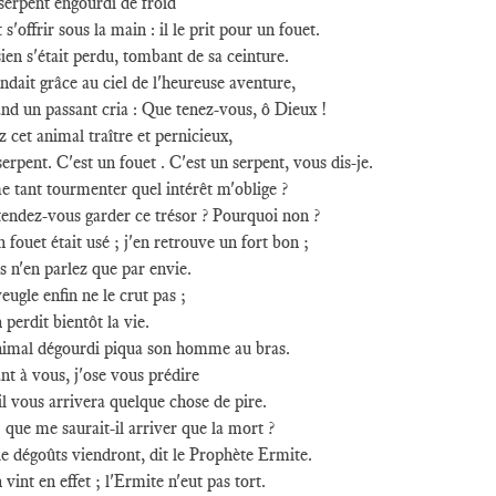
serpent engourdi de froid
 s'offrir sous la main : il le prit pour un fouet.
ien s'était perdu, tombant de sa ceinture.
endait grâce au ciel de l'heureuse aventure,
nd un passant cria : Que tenez-vous, ô Dieux !
z cet animal traître et pernicieux,
erpent. C'est un fouet . C'est un serpent, vous dis-je.
 tant tourmenter quel intérêt m'oblige ?
tendez-vous garder ce trésor ? Pourquoi non ?
fouet était usé ; j'en retrouve un fort bon ;
 n'en parlez que par envie.
eugle enfin ne le crut pas ;
n perdit bientôt la vie.
nimal dégourdi piqua son homme au bras.
t à vous, j'ose vous prédire
l vous arrivera quelque chose de pire.
 que me saurait-il arriver que la mort ?
e dégoûts viendront, dit le Prophète Ermite.
n vint en effet ; l'Ermite n'eut pas tort.