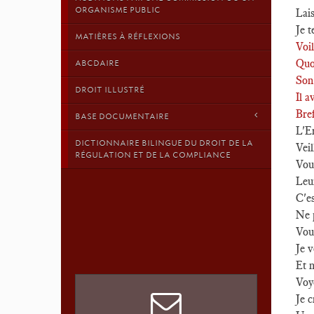
ORGANISME PUBLIC
Lai
Je t
MATIÈRES À RÉFLEXIONS
Voil
Quoi
ABCDAIRE
Son 
DROIT ILLUSTRÉ
Il a
Bref
BASE DOCUMENTAIRE
L'Er
DICTIONNAIRE BILINGUE DU DROIT DE LA
Veil
RÉGULATION ET DE LA COMPLIANCE
Vous
Leur
C'es
Ne p
Vous
Je v
Et n
Voy
Je c