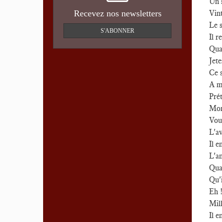
Un 
Recevez nos newsletters
Vint
Le s
S'ABONNER
Il r
Qua
Jete
Ce s
A me
Pré
Mon 
Vous
L'av
Il e
L'a
Quan
Qu'i
Eh !
Mill
Il e