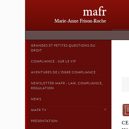
mafr
Marie-Anne Frison-Roche
GRANDES ET PETITES QUESTIONS DU
DROIT
COMPLIANCE : SUR LE VIF
AVENTURES DE L'OGRE COMPLIANCE
NEWSLETTER MAFR - LAW, COMPLIANCE,
REGULATION
NEWS
MAFR TV
PRÉSENTATION
CE