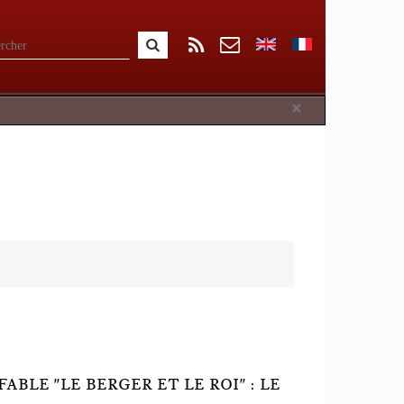
Close
×
BLE "LE BERGER ET LE ROI" : LE