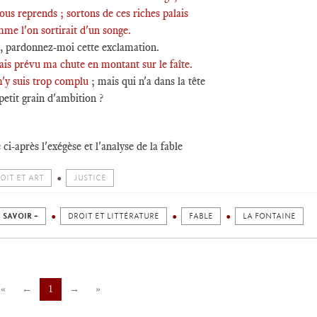
ous reprends ; sortons de ces riches palais
me l'on sortirait d'un songe.
e, pardonnez-moi cette exclamation.
ais prévu ma chute en montant sur le faîte.
m'y suis trop complu
; mais qui n'a dans la tête
etit grain d'ambition ?
 ci-après l'exégèse et l'analyse de la fable
OIT ET ART
JUSTICE
 SAVOIR +
DROIT ET LITTÉRATURE
FABLE
LA FONTAINE
«
←
1
→
»