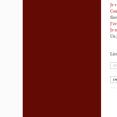
Je v
Com
Sir
J'av
Je 
Un p
Lire
DR
EN