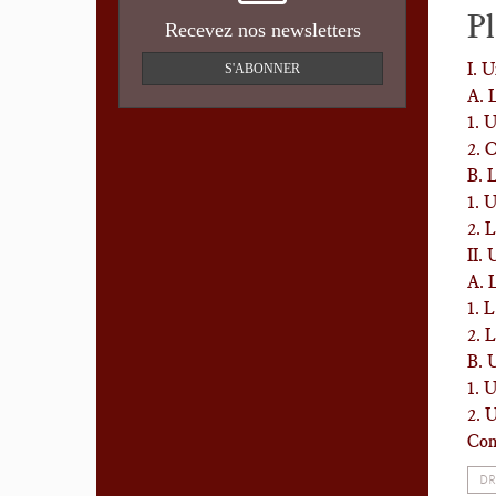
P
Recevez nos newsletters
I. U
S'ABONNER
A. L
1. 
2. 
B. L
1. U
2. L
II. 
A. L
1. L
2. L
B. 
1. U
2. U
Con
DR