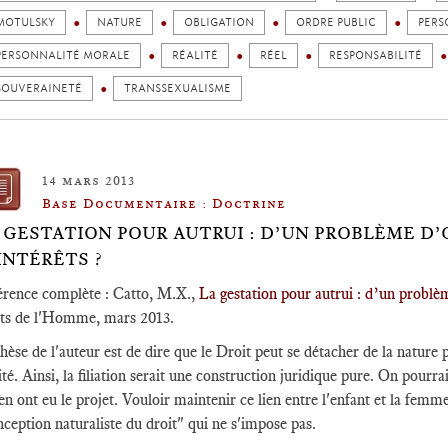
MOTULSKY
NATURE
OBLIGATION
ORDRE PUBLIC
PERS
PERSONNALITÉ MORALE
RÉALITÉ
RÉEL
RESPONSABILITÉ
SOUVERAINETÉ
TRANSSEXUALISME
14 mars 2013
Base Documentaire : Doctrine
 GESTATION POUR AUTRUI : D’UN PROBLÈME D’
INTÉRÊTS ?
érence complète : Catto, M.X.,
La gestation pour autrui : d’un problèm
its de l'Homme, mars 2013.
hèse de l'auteur est de dire que le Droit peut se détacher de la nature
ité. Ainsi, la filiation serait une construction juridique pure. On pourrai
en ont eu le projet. Vouloir maintenir ce lien entre l'enfant et la femme
ception naturaliste du droit" qui ne s'impose pas.