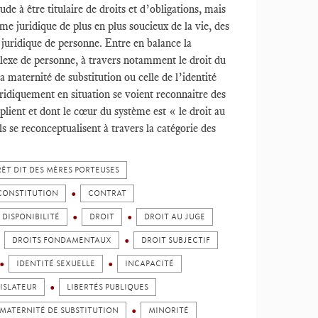
ude à être titulaire de droits et d’obligations, mais
ème juridique de plus en plus soucieux de la vie, des
 juridique de personne. Entre en balance la
omplexe de personne, à travers notamment le droit du
 maternité de substitution ou celle de l’identité
uridiquement en situation se voient reconnaitre des
lient et dont le cœur du système est « le droit au
s se reconceptualisent à travers la catégorie des
ÊT DIT DES MÈRES PORTEUSES
CONSTITUTION
CONTRAT
DISPONIBILITÉ
DROIT
DROIT AU JUGE
DROITS FONDAMENTAUX
DROIT SUBJECTIF
IDENTITÉ SEXUELLE
INCAPACITÉ
ISLATEUR
LIBERTÉS PUBLIQUES
MATERNITÉ DE SUBSTITUTION
MINORITÉ