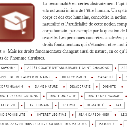
La personnalité est certes abstraitement l’aptit
elle est aussi intime de l’être humain. Un syst
corps et des être humains, concrétise la notion
naturalité et l’artificialité de cette notion c
corps humain, par exemple par la question de la
sexuelle. Les personnes concrètes, analysées j
droits fondamentaux qui s’étendent et se multip
t ». Mais les droits fondamentaux changent aussi de nature, en ce qu’il
ts de l’homme altruistes.
 SAVOIR +
ARRÊT COMITÉ D'ÉTABLISSEMENT SAINT-CHAMOND
ARR
ARRÊT DIT DU LANCER DE NAINS
BIEN COMMUN
CAPACITÉ
CORPS HUMAIN
DAME NATURE
DÉMOCRATIE
DIGNITÉ
DROIT DES OBLIGATIONS
DROIT OBJECTIF
DROITS DE L’HOMME
ETAT CIVIL
ETRE HUMAIN
FICTION
HUMANITÉ
IAA
INDISPONIBILITÉ
INTÉRÊT LÉGITIME
JEAN CARBONNIER
LÉG
LOI DU 22 AVRIL 2005 RELATIVE AU DROIT DES MALADES
MAJORITÉ