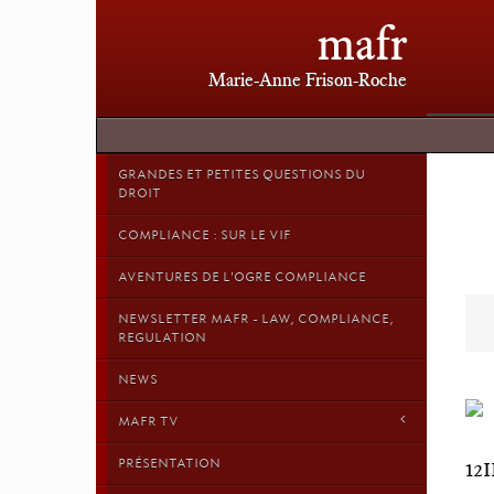
mafr
Marie-Anne Frison-Roche
GRANDES ET PETITES QUESTIONS DU
DROIT
COMPLIANCE : SUR LE VIF
AVENTURES DE L'OGRE COMPLIANCE
NEWSLETTER MAFR - LAW, COMPLIANCE,
REGULATION
NEWS
MAFR TV
PRÉSENTATION
12