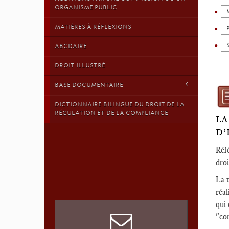
ORGANISME PUBLIC
MATIÈRES À RÉFLEXIONS
ABCDAIRE
DROIT ILLUSTRÉ
BASE DOCUMENTAIRE
DICTIONNAIRE BILINGUE DU DROIT DE LA
RÉGULATION ET DE LA COMPLIANCE
LA
D’
Réf
dro
La t
réal
qui 
"con