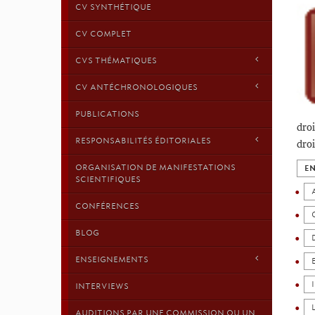
CV SYNTHÉTIQUE
CV COMPLET
CVS THÉMATIQUES
CV ANTÉCHRONOLOGIQUES
PUBLICATIONS
droi
RESPONSABILITÉS ÉDITORIALES
droi
ORGANISATION DE MANIFESTATIONS
EN
SCIENTIFIQUES
CONFÉRENCES
BLOG
ENSEIGNEMENTS
INTERVIEWS
AUDITIONS PAR UNE COMMISSION OU UN