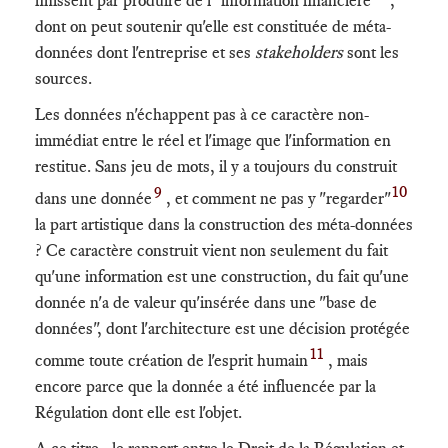
finissent par produire de l"'information financière"
,
dont on peut soutenir qu'elle est constituée de méta-
données dont l'entreprise et ses
stakeholders
sont les
sources.
Les données n'échappent pas à ce caractère non-
immédiat entre le réel et l'image que l'information en
restitue. Sans jeu de mots, il y a toujours du construit
9
10
dans une donnée
, et comment ne pas y "regarder"
la part artistique dans la construction des méta-données
? Ce caractère construit vient non seulement du fait
qu'une information est une construction, du fait qu'une
donnée n'a de valeur qu'insérée dans une "base de
données", dont l'architecture est une décision protégée
11
comme toute création de l'esprit humain
, mais
encore parce que la donnée a été influencée par la
Régulation dont elle est l'objet.
A ce titre, le rapport entre le Droit de la Régulation et